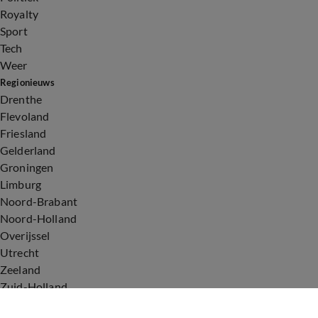
Royalty
Sport
Tech
Weer
Regionieuws
Drenthe
Flevoland
Friesland
Gelderland
Groningen
Limburg
Noord-Brabant
Noord-Holland
Overijssel
Utrecht
Zeeland
Zuid-Holland
Voorwaarden