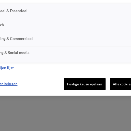
eel & Essentieel
sch
sing & Commercieel
ng & Social media
jen lijst
en beheren
Huidige keuze opslaan
Alle cookie