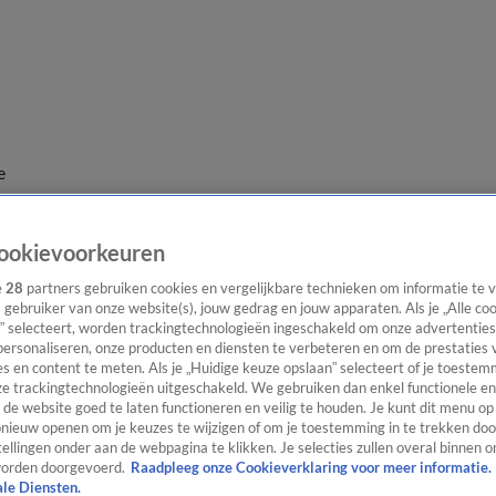
e
ookievoorkeuren
e
28
partners gebruiken cookies en vergelijkbare technieken om informatie te
s gebruiker van onze website(s), jouw gedrag en jouw apparaten. Als je „Alle co
” selecteert, worden trackingtechnologieën ingeschakeld om onze advertenties
personaliseren, onze producten en diensten te verbeteren en om de prestaties 
s en content te meten. Als je „Huidige keuze opslaan” selecteert of je toestemm
e trackingtechnologieën uitgeschakeld. We gebruiken dan enkel functionele en
de website goed te laten functioneren en veilig te houden. Je kunt dit menu op
ieuw openen om je keuzes te wijzigen of om je toestemming in te trekken door
ellingen onder aan de webpagina te klikken. Je selecties zullen overal binnen o
orden doorgevoerd.
Raadpleeg onze Cookieverklaring voor meer informatie.
ale Diensten.