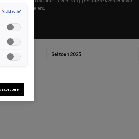
ontruiming. En sla met luizen, zou jij het eten? Wen er maar
aan, zeggen telers.
Altijd actief
Seizoen 2025
s accepteren