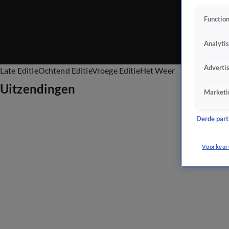
Function
Analyti
Adverti
Late Editie
Ochtend Editie
Vroege Editie
Het Weer
Uitzendingen
Marketi
Derde parti
Voorkeur