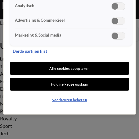
op een eiland in Zeeland. Een van de gedupeerde baasjes wist
Analytisch
niet wat ze zag, bij het zien van deze bewakingsbeelden. En met
dit weer in een waanzinnig warm pak rondspringen: Op het NK
Advertising & Commercieel
Late Editie
Ochtend Editie
Vroege Editie
Het Weer
Mascotte liggen overal plasjes zweet.&#xA;
Seizoen 2026
Marketing & Social media
Uitzendingen
Derde partijen lijst
Laatste nieuws
112
Alle cookies accepteren
Advies & Tips
Economie
Huidige keuze opslaan
Entertainment
Infrastructuur
Voorkeuren beheren
Milieu en Gezondheid
Politiek
Royalty
Sport
Tech