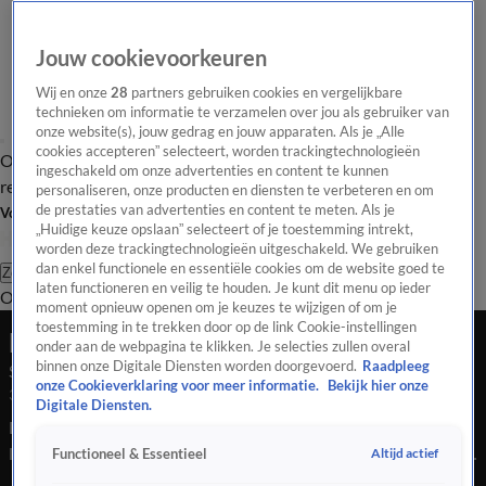
Jouw cookievoorkeuren
Wij en onze
28
partners gebruiken cookies en vergelijkbare
technieken om informatie te verzamelen over jou als gebruiker van
onze website(s), jouw gedrag en jouw apparaten. Als je „Alle
cookies accepteren” selecteert, worden trackingtechnologieën
Overzicht
Tip de
Laatste nieuws
Regionieuws
Het beste van Hart
ingeschakeld om onze advertenties en content te kunnen
redactie
personaliseren, onze producten en diensten te verbeteren en om
de prestaties van advertenties en content te meten. Als je
Volg Hart van Nederland
„Huidige keuze opslaan” selecteert of je toestemming intrekt,
worden deze trackingtechnologieën uitgeschakeld. We gebruiken
dan enkel functionele en essentiële cookies om de website goed te
Zoeken
laten functioneren en veilig te houden. Je kunt dit menu op ieder
Overzicht
Regio
Uitzendingen
Weer
Tip de redactie
Panel
Video's
moment opnieuw openen om je keuzes te wijzigen of om je
toestemming in te trekken door op de link Cookie-instellingen
Late Editie
onder aan de webpagina te klikken. Je selecties zullen overal
binnen onze Digitale Diensten worden doorgevoerd.
Raadpleeg
Seizoen 2026, aflevering 150
onze Cookieverklaring voor meer informatie.
Bekijk hier onze
30 mei, 22:38
Digitale Diensten.
Brabants dorp in rouw om dode voetbaltrainer. Inwoners
leggen bloemen bij de plek waar hij gisteren gevonden werd.
Altijd actief
Functioneel & Essentieel
Een kattenontvoerder is actief in Brabant. Hij dumpt de dieren