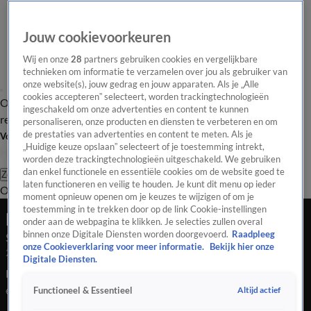
Jouw cookievoorkeuren
Wij en onze
28
partners gebruiken cookies en vergelijkbare
technieken om informatie te verzamelen over jou als gebruiker van
onze website(s), jouw gedrag en jouw apparaten. Als je „Alle
cookies accepteren” selecteert, worden trackingtechnologieën
Overzicht
Tip de
Laatste nieuws
Regionieuws
Het beste van Hart
ingeschakeld om onze advertenties en content te kunnen
redactie
personaliseren, onze producten en diensten te verbeteren en om
de prestaties van advertenties en content te meten. Als je
Volg Hart van Nederland
„Huidige keuze opslaan” selecteert of je toestemming intrekt,
worden deze trackingtechnologieën uitgeschakeld. We gebruiken
dan enkel functionele en essentiële cookies om de website goed te
Zoeken
laten functioneren en veilig te houden. Je kunt dit menu op ieder
Overzicht
Regio
Uitzendingen
Weer
Tip de redactie
Panel
Video's
moment opnieuw openen om je keuzes te wijzigen of om je
toestemming in te trekken door op de link Cookie-instellingen
Late Editie
onder aan de webpagina te klikken. Je selecties zullen overal
binnen onze Digitale Diensten worden doorgevoerd.
Raadpleeg
Seizoen 2025, aflevering 297
onze Cookieverklaring voor meer informatie.
Bekijk hier onze
22 okt 2025, 22:44
Digitale Diensten.
Honderden mensen komen vanavond samen in Tilburg voor
een bijzonder eerbetoon voor een 10-jarig meisje. En is het
Altijd actief
Functioneel & Essentieel
haat aan katten, of zit er iets anders achter? Voor de tweede