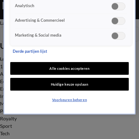
keer wordt een kat van dezelfde eigenaar mishandeld.
Analytisch
Advertising & Commercieel
Late Editie
Ochtend Editie
Vroege Editie
Het Weer
Seizoen 2025
Marketing & Social media
Uitzendingen
Derde partijen lijst
Laatste nieuws
112
Alle cookies accepteren
Advies & Tips
Economie
Huidige keuze opslaan
Entertainment
Infrastructuur
Voorkeuren beheren
Milieu en Gezondheid
Politiek
Royalty
Sport
Tech