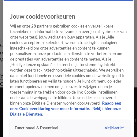
Jouw cookievoorkeuren
Wij en onze
28
partners gebruiken cookies en vergelijkbare
technieken om informatie te verzamelen over jou als gebruiker van
onze website(s), jouw gedrag en jouw apparaten. Als je „Alle
cookies accepteren” selecteert, worden trackingtechnologieën
Overzicht
Tip de
Laatste nieuws
Regionieuws
Het beste van Hart
ingeschakeld om onze advertenties en content te kunnen
redactie
personaliseren, onze producten en diensten te verbeteren en om
de prestaties van advertenties en content te meten. Als je
Volg Hart van Nederland
„Huidige keuze opslaan” selecteert of je toestemming intrekt,
worden deze trackingtechnologieën uitgeschakeld. We gebruiken
dan enkel functionele en essentiële cookies om de website goed te
Zoeken
laten functioneren en veilig te houden. Je kunt dit menu op ieder
Overzicht
Regio
Uitzendingen
Weer
Tip de redactie
Panel
Video's
moment opnieuw openen om je keuzes te wijzigen of om je
toestemming in te trekken door op de link Cookie-instellingen
Late Editie
onder aan de webpagina te klikken. Je selecties zullen overal
binnen onze Digitale Diensten worden doorgevoerd.
Raadpleeg
Seizoen 2026, aflevering 37
onze Cookieverklaring voor meer informatie.
Bekijk hier onze
6 feb, 22:40
Digitale Diensten.
Een referendum moet burgers meer inspraak geven over komst
azc. Profclub waarschuwt fans voor online gokken op
Altijd actief
Functioneel & Essentieel
voetbalwedstrijden. En, het Olympisch vuur brandt, sporters