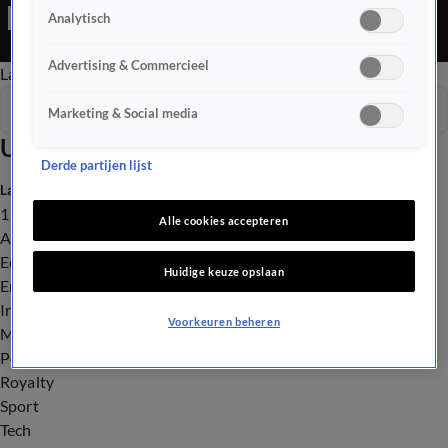
en hun ouders zitten klaar voor de eerste races.
Analytisch
Advertising & Commercieel
Late Editie
Ochtend Editie
Vroege Editie
Het Weer
Seizoen 2026
Marketing & Social media
Uitzendingen
Derde partijen lijst
Laatste nieuws
112
Alle cookies accepteren
Advies & Tips
Economie
Huidige keuze opslaan
Entertainment
Infrastructuur
Voorkeuren beheren
Milieu en Gezondheid
Politiek
Royalty
Sport
Tech