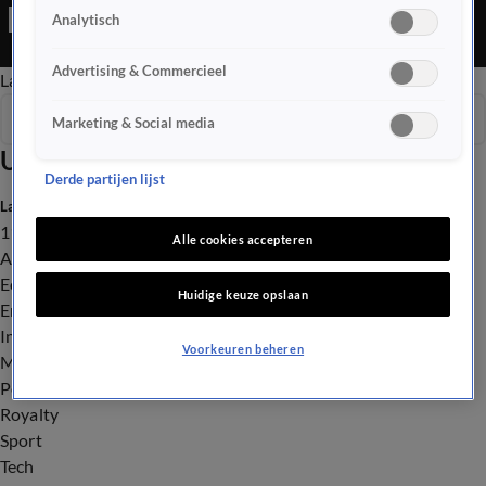
staat krijgt steeds meer steun. En de Olympische Spelen zitten
Analytisch
erop, wat waren volgens Nederland de hoogtepunten?
Advertising & Commercieel
Late Editie
Ochtend Editie
Vroege Editie
Het Weer
Seizoen 2026
Marketing & Social media
Uitzendingen
Derde partijen lijst
Laatste nieuws
112
Alle cookies accepteren
Advies & Tips
Economie
Huidige keuze opslaan
Entertainment
Infrastructuur
Voorkeuren beheren
Milieu en Gezondheid
Politiek
Royalty
Sport
Tech