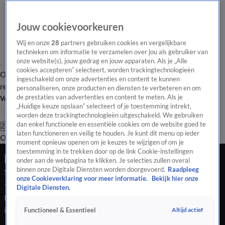
Jouw cookievoorkeuren
Wij en onze
28
partners gebruiken cookies en vergelijkbare
technieken om informatie te verzamelen over jou als gebruiker van
onze website(s), jouw gedrag en jouw apparaten. Als je „Alle
cookies accepteren” selecteert, worden trackingtechnologieën
Overzicht
Tip de
Laatste nieuws
Regionieuws
Het beste van Hart
ingeschakeld om onze advertenties en content te kunnen
redactie
personaliseren, onze producten en diensten te verbeteren en om
de prestaties van advertenties en content te meten. Als je
Volg Hart van Nederland
„Huidige keuze opslaan” selecteert of je toestemming intrekt,
worden deze trackingtechnologieën uitgeschakeld. We gebruiken
dan enkel functionele en essentiële cookies om de website goed te
Zoeken
laten functioneren en veilig te houden. Je kunt dit menu op ieder
Overzicht
Regio
Uitzendingen
Weer
Tip de redactie
Panel
Video's
moment opnieuw openen om je keuzes te wijzigen of om je
toestemming in te trekken door op de link Cookie-instellingen
Late Editie
onder aan de webpagina te klikken. Je selecties zullen overal
binnen onze Digitale Diensten worden doorgevoerd.
Raadpleeg
Seizoen 2026, aflevering 53
onze Cookieverklaring voor meer informatie.
Bekijk hier onze
22 feb, 22:43
Digitale Diensten.
Bij een schietpartij in Zwolle is een dode gevallen. Na het
incident lopen de emoties hoog op. De stakende
Altijd actief
Functioneel & Essentieel
vrachtwagenchauffeur die al bijna twee weken langs de A1