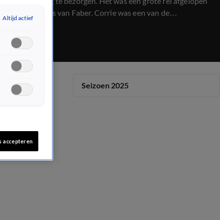
jaarwisseling te bezorgen. Het was een grote rel afgelopen
jaar, de lintjes van Faber. Corrie was een van de
Altijd actief
gedupeerden, ze blikt bij ons terug. En het Top 2000 café is
steevast uitverkocht, maar je kan ook gewoon naar de
achtertuin van superfan Arjen.
Seizoen 2025
s accepteren