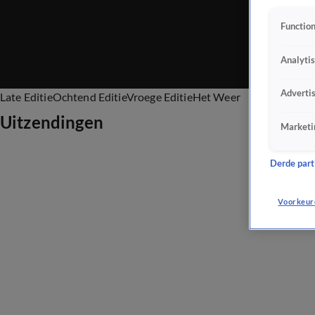
Function
Analyti
Adverti
Late Editie
Ochtend Editie
Vroege Editie
Het Weer
Uitzendingen
Marketi
Derde parti
Voorkeur