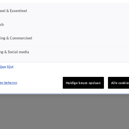
eel & Essentieel
sch
sing & Commercieel
ng & Social media
jen lijst
en beheren
Huidige keuze opslaan
Alle cookie