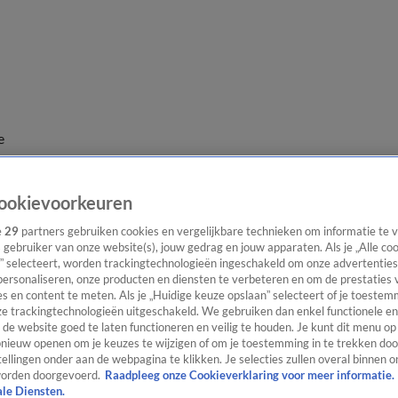
e
ookievoorkeuren
e
29
partners gebruiken cookies en vergelijkbare technieken om informatie te
s gebruiker van onze website(s), jouw gedrag en jouw apparaten. Als je „Alle co
” selecteert, worden trackingtechnologieën ingeschakeld om onze advertenties
personaliseren, onze producten en diensten te verbeteren en om de prestaties 
s en content te meten. Als je „Huidige keuze opslaan” selecteert of je toestemm
e trackingtechnologieën uitgeschakeld. We gebruiken dan enkel functionele en
de website goed te laten functioneren en veilig te houden. Je kunt dit menu op
ieuw openen om je keuzes te wijzigen of om je toestemming in te trekken door
ellingen onder aan de webpagina te klikken. Je selecties zullen overal binnen o
orden doorgevoerd.
Raadpleeg onze Cookieverklaring voor meer informatie.
ale Diensten.