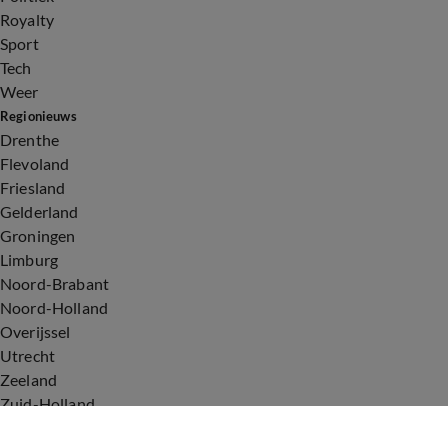
Royalty
Sport
Tech
Weer
Regionieuws
Drenthe
Flevoland
Friesland
Gelderland
Groningen
Limburg
Noord-Brabant
Noord-Holland
Overijssel
Utrecht
Zeeland
Zuid-Holland
Voorwaarden