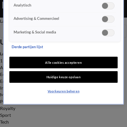
Glazenwassen: wie is het snelst en het schoonst?
Analytisch
Advertising & Commercieel
Late Editie
Ochtend Editie
Vroege Editie
Het Weer
Seizoen 2025
Marketing & Social media
Uitzendingen
Derde partijen lijst
Laatste nieuws
112
Alle cookies accepteren
Advies & Tips
Economie
Huidige keuze opslaan
Entertainment
Infrastructuur
Voorkeuren beheren
Milieu en Gezondheid
Politiek
Royalty
Sport
Tech