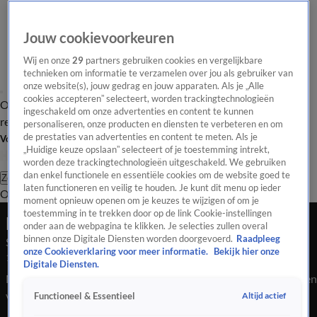
Jouw cookievoorkeuren
Wij en onze
29
partners gebruiken cookies en vergelijkbare
technieken om informatie te verzamelen over jou als gebruiker van
onze website(s), jouw gedrag en jouw apparaten. Als je „Alle
cookies accepteren” selecteert, worden trackingtechnologieën
Overzicht
Tip de
Laatste nieuws
Regionieuws
Het beste van Hart
ingeschakeld om onze advertenties en content te kunnen
redactie
personaliseren, onze producten en diensten te verbeteren en om
de prestaties van advertenties en content te meten. Als je
Volg Hart van Nederland
„Huidige keuze opslaan” selecteert of je toestemming intrekt,
worden deze trackingtechnologieën uitgeschakeld. We gebruiken
dan enkel functionele en essentiële cookies om de website goed te
Zoeken
laten functioneren en veilig te houden. Je kunt dit menu op ieder
Overzicht
Regio
Uitzendingen
Weer
Tip de redactie
Panel
Video's
moment opnieuw openen om je keuzes te wijzigen of om je
toestemming in te trekken door op de link Cookie-instellingen
Late Editie
onder aan de webpagina te klikken. Je selecties zullen overal
binnen onze Digitale Diensten worden doorgevoerd.
Raadpleeg
Seizoen 2025, aflevering 325
onze Cookieverklaring voor meer informatie.
Bekijk hier onze
19 nov 2025, 22:45
Digitale Diensten.
Moerdijk praat vanavond verder over het voorgoed verdwijnen
van het dorp en een van de vragen is wat er moet gebeuren met
Altijd actief
Functioneel & Essentieel
de twee begraafplaatsen in het dorp. En we zijn bij het NK