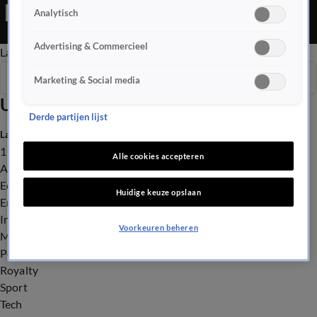
lang duren; ze gaan er zelf maar aan de slag met het
Analytisch
huizentekort. En we spreken de helden van de Olympische
Winterspelen net na aankomst op Schiphol, hoe kijken ze terug
Advertising & Commercieel
Late Editie
Ochtend Editie
Vroege Editie
Het Weer
op hun avontuur?
Seizoen 2026
Marketing & Social media
Uitzendingen
Derde partijen lijst
Laatste nieuws
112
Alle cookies accepteren
Advies & Tips
Economie
Huidige keuze opslaan
Entertainment
Infrastructuur
Voorkeuren beheren
Milieu en Gezondheid
Politiek
Royalty
Sport
Tech