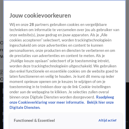
Jouw cookievoorkeuren
Wij en onze
28
partners gebruiken cookies en vergelijkbare
technieken om informatie te verzamelen over jou als gebruiker van
onze website(s), jouw gedrag en jouw apparaten. Als je „Alle
cookies accepteren” selecteert, worden trackingtechnologieën
Overzicht
Tip de
Laatste nieuws
Regionieuws
Het beste van Hart
ingeschakeld om onze advertenties en content te kunnen
redactie
personaliseren, onze producten en diensten te verbeteren en om
de prestaties van advertenties en content te meten. Als je
Volg Hart van Nederland
„Huidige keuze opslaan” selecteert of je toestemming intrekt,
worden deze trackingtechnologieën uitgeschakeld. We gebruiken
dan enkel functionele en essentiële cookies om de website goed te
Zoeken
laten functioneren en veilig te houden. Je kunt dit menu op ieder
Overzicht
Regio
Uitzendingen
Weer
Tip de redactie
Panel
Video's
moment opnieuw openen om je keuzes te wijzigen of om je
toestemming in te trekken door op de link Cookie-instellingen
Late Editie
onder aan de webpagina te klikken. Je selecties zullen overal
binnen onze Digitale Diensten worden doorgevoerd.
Raadpleeg
Seizoen 2026, aflevering 54
onze Cookieverklaring voor meer informatie.
Bekijk hier onze
23 feb, 22:44
Digitale Diensten.
Het wintersportseizoen is in volle gang, maar steeds meer
Nederlanders maken brokken op de latten. Het kabinet Jetten
Altijd actief
Functioneel & Essentieel
is nog geen dag oud, maar in Ossenzijl vinden ze het nu al te