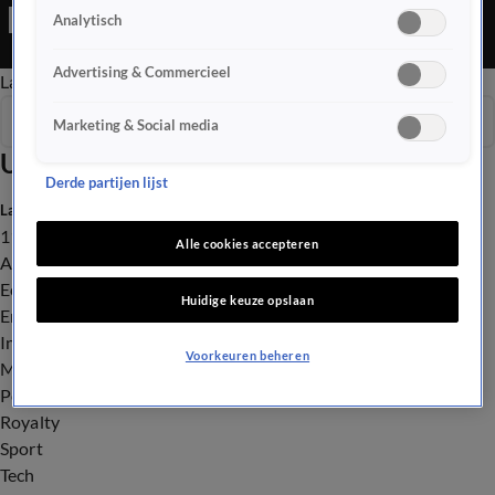
en er wordt gedemonstreerd. En een bijzondere verrassing
Analytisch
voor het icoon van de Oranjebus: Henk is vandaag
nietsvermoedend in de val gelokt.
Advertising & Commercieel
Late Editie
Ochtend Editie
Vroege Editie
Het Weer
Seizoen 2026
Marketing & Social media
Uitzendingen
Derde partijen lijst
Laatste nieuws
112
Alle cookies accepteren
Advies & Tips
Economie
Huidige keuze opslaan
Entertainment
Infrastructuur
Voorkeuren beheren
Milieu en Gezondheid
Politiek
Royalty
Sport
Tech