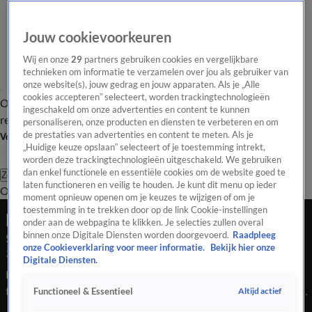
Jouw cookievoorkeuren
Wij en onze
29
partners gebruiken cookies en vergelijkbare
technieken om informatie te verzamelen over jou als gebruiker van
onze website(s), jouw gedrag en jouw apparaten. Als je „Alle
cookies accepteren” selecteert, worden trackingtechnologieën
Overzicht
Tip de
Laatste nieuws
Regionieuws
Het beste van Hart
ingeschakeld om onze advertenties en content te kunnen
redactie
personaliseren, onze producten en diensten te verbeteren en om
de prestaties van advertenties en content te meten. Als je
Volg Hart van Nederland
„Huidige keuze opslaan” selecteert of je toestemming intrekt,
worden deze trackingtechnologieën uitgeschakeld. We gebruiken
dan enkel functionele en essentiële cookies om de website goed te
Zoeken
laten functioneren en veilig te houden. Je kunt dit menu op ieder
Overzicht
Regio
Uitzendingen
Weer
Tip de redactie
Panel
Video's
moment opnieuw openen om je keuzes te wijzigen of om je
toestemming in te trekken door op de link Cookie-instellingen
Late Editie
onder aan de webpagina te klikken. Je selecties zullen overal
binnen onze Digitale Diensten worden doorgevoerd.
Raadpleeg
Seizoen 2026, aflevering 114
onze Cookieverklaring voor meer informatie.
Bekijk hier onze
24 apr, 22:43
Digitale Diensten.
Bizar: een wedstrijd moeten verliezen en juichen voor de
tegenstander, het gebeurde in Den Bosch. Een asielopvang op
Altijd actief
Functioneel & Essentieel
een voetbalveld: voetbalclub wordt overvallen met het nieuws