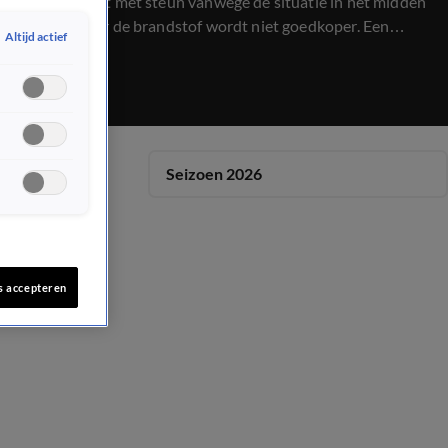
kabinet komt met steun vanwege de situatie in het midden
oosten, maar de brandstof wordt niet goedkoper. Een
Altijd actief
pomphouder in de grensstreek reageert. En vergeet de
Keukenhof: dit is een verborgen, gratis parel vol
bloemenpracht: maar bezoekers banjeren dwars door de
tulpen.
Seizoen 2026
s accepteren