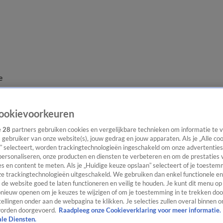
e
ookievoorkeuren
e
28
partners gebruiken cookies en vergelijkbare technieken om informatie te
s gebruiker van onze website(s), jouw gedrag en jouw apparaten. Als je „Alle co
” selecteert, worden trackingtechnologieën ingeschakeld om onze advertenties
personaliseren, onze producten en diensten te verbeteren en om de prestaties 
s en content te meten. Als je „Huidige keuze opslaan” selecteert of je toestemm
e trackingtechnologieën uitgeschakeld. We gebruiken dan enkel functionele en
de website goed te laten functioneren en veilig te houden. Je kunt dit menu op
ieuw openen om je keuzes te wijzigen of om je toestemming in te trekken door
ellingen onder aan de webpagina te klikken. Je selecties zullen overal binnen o
orden doorgevoerd.
Raadpleeg onze Cookieverklaring voor meer informatie.
ale Diensten.