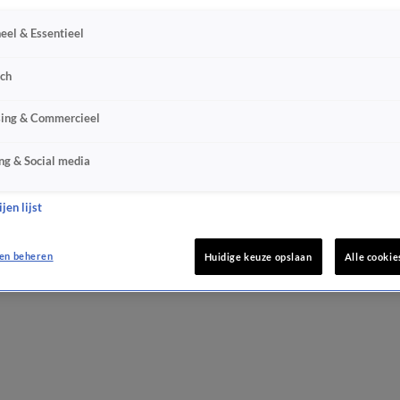
eel & Essentieel
sch
sing & Commercieel
ng & Social media
jen lijst
en beheren
Huidige keuze opslaan
Alle cookie