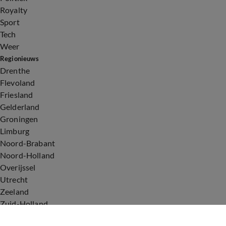
Royalty
Sport
Tech
Weer
Regionieuws
Drenthe
Flevoland
Friesland
Gelderland
Groningen
Limburg
Noord-Brabant
Noord-Holland
Overijssel
Utrecht
Zeeland
Zuid-Holland
Voorwaarden