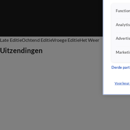
Function
Analyti
Adverti
Late Editie
Ochtend Editie
Vroege Editie
Het Weer
Uitzendingen
Marketi
Derde parti
Voorkeur