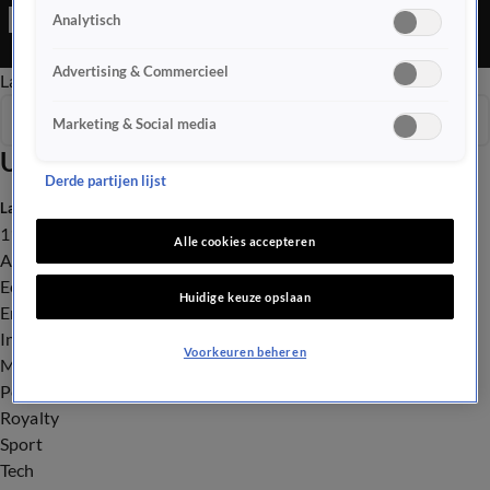
Analytisch
Advertising & Commercieel
Late Editie
Ochtend Editie
Vroege Editie
Het Weer
Seizoen 2016
Marketing & Social media
Uitzendingen
Derde partijen lijst
Laatste nieuws
112
Alle cookies accepteren
Advies & Tips
Economie
Huidige keuze opslaan
Entertainment
Infrastructuur
Voorkeuren beheren
Milieu en Gezondheid
Politiek
Royalty
Sport
Tech