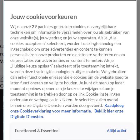
Jouw cookievoorkeuren
Wij en onze
29
partners gebruiken cookies en vergelijkbare
technieken om informatie te verzamelen over jou als gebruiker van
onze website(s), jouw gedrag en jouw apparaten. Als je „Alle
cookies accepteren” selecteert, worden trackingtechnologieën
Overzicht
Tip de
Laatste nieuws
Regionieuws
Het beste van Hart
ingeschakeld om onze advertenties en content te kunnen
redactie
personaliseren, onze producten en diensten te verbeteren en om
de prestaties van advertenties en content te meten. Als je
Volg Hart van Nederland
„Huidige keuze opslaan” selecteert of je toestemming intrekt,
worden deze trackingtechnologieën uitgeschakeld. We gebruiken
dan enkel functionele en essentiële cookies om de website goed te
Zoeken
laten functioneren en veilig te houden. Je kunt dit menu op ieder
Overzicht
Regio
Uitzendingen
Weer
Tip de redactie
Panel
Video's
moment opnieuw openen om je keuzes te wijzigen of om je
toestemming in te trekken door op de link Cookie-instellingen
Late Editie
onder aan de webpagina te klikken. Je selecties zullen overal
binnen onze Digitale Diensten worden doorgevoerd.
Raadpleeg
Seizoen 2016, aflevering 347
onze Cookieverklaring voor meer informatie.
Bekijk hier onze
12 dec 2016, 22:30
Digitale Diensten.
'Waar praat Nederland vandaag over?' Toegankelijk
nieuwsprogramma dat het gesprek van de dag op verrassende
Altijd actief
Functioneel & Essentieel
wijze in beeld brengt.