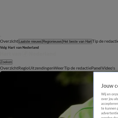
Overzicht
Tip de redacti
Laatste nieuws
Regionieuws
Het beste van Hart
Volg Hart van Nederland
Zoeken
Overzicht
Regio
Uitzendingen
Weer
Tip de redactie
Panel
Video's
Jouw c
Wij en onz
over jou al
accepteren
te kunnen 
advertentie
worden dez