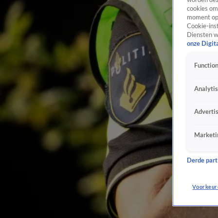
cookies om 
moment opn
Cookie-inst
Diensten w
onze Digit
Function
Analyti
Adverti
Marketi
Derde parti
Voorkeur