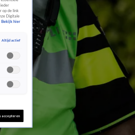
 ieder
 op de link
nze Digitale
Bekijk hier
Altijd actief
s accepteren