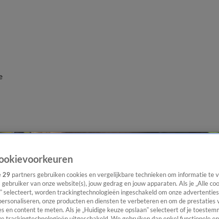
e
ookievoorkeuren
e
29
partners gebruiken cookies en vergelijkbare technieken om informatie te
s gebruiker van onze website(s), jouw gedrag en jouw apparaten. Als je „Alle co
” selecteert, worden trackingtechnologieën ingeschakeld om onze advertenties
personaliseren, onze producten en diensten te verbeteren en om de prestaties 
s en content te meten. Als je „Huidige keuze opslaan” selecteert of je toestemm
e trackingtechnologieën uitgeschakeld. We gebruiken dan enkel functionele en