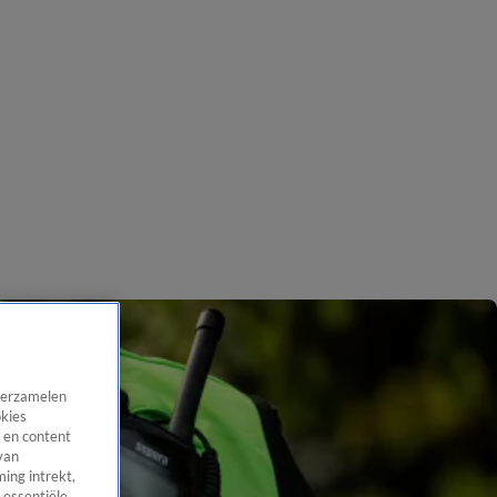
 verzamelen
okies
 en content
van
ing intrekt,
 essentiële