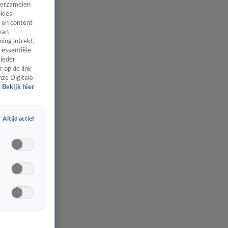
 verzamelen
okies
 en content
van
ing intrekt,
 essentiële
 ieder
 op de link
nze Digitale
Bekijk hier
Altijd actief