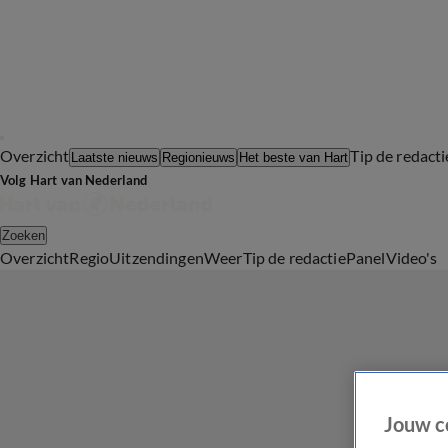
Overzicht
Tip de redacti
Laatste nieuws
Regionieuws
Het beste van Hart
Volg Hart van Nederland
Zoeken
Overzicht
Regio
Uitzendingen
Weer
Tip de redactie
Panel
Video's
Jouw c