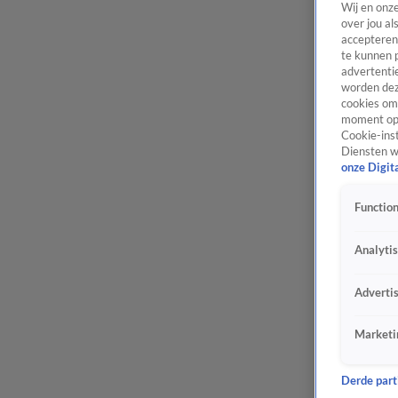
Wij en onz
over jou al
accepteren
te kunnen 
advertentie
worden dez
cookies om 
moment opn
Cookie-inst
Diensten w
onze Digit
Function
Analyti
Adverti
Marketi
Derde parti