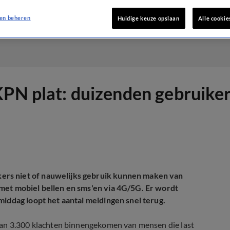
en beheren
Huidige keuze opslaan
Alle cookie
KPN plat: duizenden gebruike
ers niet of nauwelijks gebruik kunnen maken van
met mobiel bellen en sms'en via 4G/5G. Er wordt
middag loopt het aantal meldingen snel terug.
dan 3.300 klachten binnengekomen van mensen die last