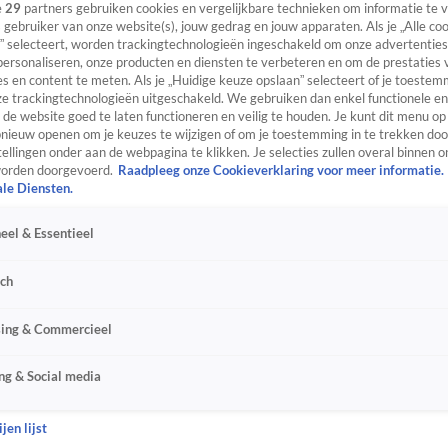
e
29
partners gebruiken cookies en vergelijkbare technieken om informatie te
s gebruiker van onze website(s), jouw gedrag en jouw apparaten. Als je „Alle co
” selecteert, worden trackingtechnologieën ingeschakeld om onze advertenties
personaliseren, onze producten en diensten te verbeteren en om de prestaties 
s en content te meten. Als je „Huidige keuze opslaan” selecteert of je toestemm
e trackingtechnologieën uitgeschakeld. We gebruiken dan enkel functionele en
de website goed te laten functioneren en veilig te houden. Je kunt dit menu op
ieuw openen om je keuzes te wijzigen of om je toestemming in te trekken door
ellingen onder aan de webpagina te klikken. Je selecties zullen overal binnen o
orden doorgevoerd.
Raadpleeg onze Cookieverklaring voor meer informatie.
ale Diensten.
eel & Essentieel
sch
sing & Commercieel
ng & Social media
jen lijst