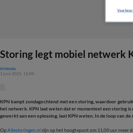
Voorkeur
Storing legt mobiel netwerk 
STORING
1 juni 2025, 11:00
KPN kampt zondagochtend met een storing, waardoor gebruik
het netwerk. KPN laat weten dat er momenteel een storing is 
gewerkt aan een oplossing, laat KPN weten. In de loop van de 
Op
Allestoringen.nl
zijn op het hoogtepunt om 11.00 uur meer 