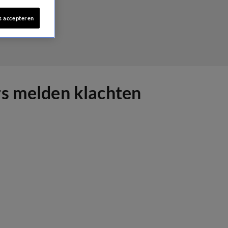
s accepteren
rs melden klachten