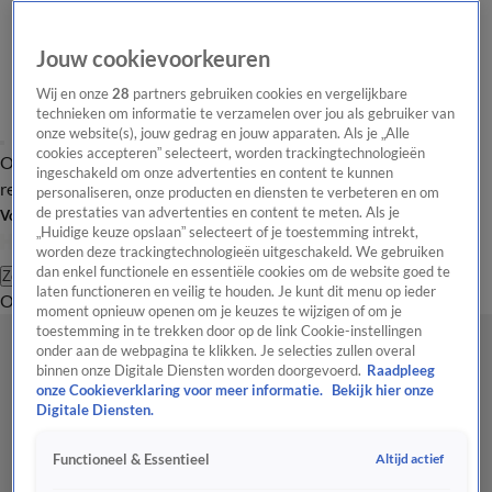
Jouw cookievoorkeuren
Wij en onze
28
partners gebruiken cookies en vergelijkbare
technieken om informatie te verzamelen over jou als gebruiker van
onze website(s), jouw gedrag en jouw apparaten. Als je „Alle
cookies accepteren” selecteert, worden trackingtechnologieën
Overzicht
Tip de
Laatste nieuws
Regionieuws
Het beste van Hart
ingeschakeld om onze advertenties en content te kunnen
redactie
personaliseren, onze producten en diensten te verbeteren en om
de prestaties van advertenties en content te meten. Als je
Volg Hart van Nederland
„Huidige keuze opslaan” selecteert of je toestemming intrekt,
worden deze trackingtechnologieën uitgeschakeld. We gebruiken
dan enkel functionele en essentiële cookies om de website goed te
Zoeken
laten functioneren en veilig te houden. Je kunt dit menu op ieder
Overzicht
Regio
Uitzendingen
Weer
Tip de redactie
Panel
Video's
moment opnieuw openen om je keuzes te wijzigen of om je
toestemming in te trekken door op de link Cookie-instellingen
onder aan de webpagina te klikken. Je selecties zullen overal
binnen onze Digitale Diensten worden doorgevoerd.
Raadpleeg
onze Cookieverklaring voor meer informatie.
Bekijk hier onze
Digitale Diensten.
Altijd actief
Functioneel & Essentieel