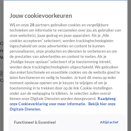
Jouw cookievoorkeuren
Wij en onze
28
partners gebruiken cookies en vergelijkbare
technieken om informatie te verzamelen over jou als gebruiker van
onze website(s), jouw gedrag en jouw apparaten. Als je „Alle
cookies accepteren” selecteert, worden trackingtechnologieën
Overzicht
Tip de
Laatste nieuws
Regionieuws
Het beste van Hart
ingeschakeld om onze advertenties en content te kunnen
redactie
personaliseren, onze producten en diensten te verbeteren en om
de prestaties van advertenties en content te meten. Als je
Volg Hart van Nederland
„Huidige keuze opslaan” selecteert of je toestemming intrekt,
worden deze trackingtechnologieën uitgeschakeld. We gebruiken
dan enkel functionele en essentiële cookies om de website goed te
Zoeken
laten functioneren en veilig te houden. Je kunt dit menu op ieder
Overzicht
Regio
Uitzendingen
Weer
Tip de redactie
Panel
Video's
moment opnieuw openen om je keuzes te wijzigen of om je
toestemming in te trekken door op de link Cookie-instellingen
onder aan de webpagina te klikken. Je selecties zullen overal
binnen onze Digitale Diensten worden doorgevoerd.
Raadpleeg
onze Cookieverklaring voor meer informatie.
Bekijk hier onze
Digitale Diensten.
Altijd actief
Functioneel & Essentieel