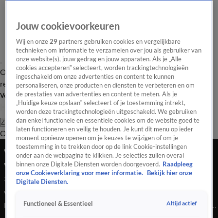
Jouw cookievoorkeuren
Wij en onze
29
partners gebruiken cookies en vergelijkbare
technieken om informatie te verzamelen over jou als gebruiker van
onze website(s), jouw gedrag en jouw apparaten. Als je „Alle
cookies accepteren” selecteert, worden trackingtechnologieën
Overzicht
Tip de
Laatste nieuws
Regionieuws
Het beste van Hart
ingeschakeld om onze advertenties en content te kunnen
redactie
personaliseren, onze producten en diensten te verbeteren en om
de prestaties van advertenties en content te meten. Als je
Volg Hart van Nederland
„Huidige keuze opslaan” selecteert of je toestemming intrekt,
worden deze trackingtechnologieën uitgeschakeld. We gebruiken
dan enkel functionele en essentiële cookies om de website goed te
Zoeken
laten functioneren en veilig te houden. Je kunt dit menu op ieder
Overzicht
Regio
Uitzendingen
Weer
Tip de redactie
Panel
Video's
moment opnieuw openen om je keuzes te wijzigen of om je
toestemming in te trekken door op de link Cookie-instellingen
Vitesse mag geen profvoetbal meer spelen,
onder aan de webpagina te klikken. Je selecties zullen overal
verslagenheid enorm
binnen onze Digitale Diensten worden doorgevoerd.
Raadpleeg
onze Cookieverklaring voor meer informatie.
Bekijk hier onze
31 juli 2025, 22:56
Digitale Diensten.
Vitesse mag ook van de beroepscommissie van de KNVB
Altijd actief
Functioneel & Essentieel
komend seizoen niet uitkomen in de Keuken Kampioen Divisie.
Fans zijn enorm verslagen.