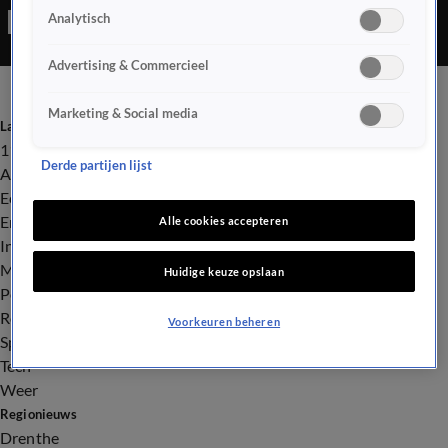
Analytisch
Advertising & Commercieel
Marketing & Social media
Laatste nieuws
112
Derde partijen lijst
Advies & Tips
Economie
Entertainment
Alle cookies accepteren
Infrastructuur
Milieu en Gezondheid
Huidige keuze opslaan
Politiek
Royalty
Voorkeuren beheren
Sport
Tech
Weer
Regionieuws
Drenthe