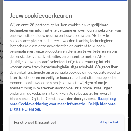
Jouw cookievoorkeuren
Wij en onze
28
partners gebruiken cookies en vergelijkbare
technieken om informatie te verzamelen over jou als gebruiker van
onze website(s), jouw gedrag en jouw apparaten. Als je „Alle
cookies accepteren” selecteert, worden trackingtechnologieën
Overzicht
Tip de
Laatste nieuws
Regionieuws
Het beste van Hart
ingeschakeld om onze advertenties en content te kunnen
redactie
personaliseren, onze producten en diensten te verbeteren en om
de prestaties van advertenties en content te meten. Als je
Volg Hart van Nederland
„Huidige keuze opslaan” selecteert of je toestemming intrekt,
worden deze trackingtechnologieën uitgeschakeld. We gebruiken
dan enkel functionele en essentiële cookies om de website goed te
Zoeken
laten functioneren en veilig te houden. Je kunt dit menu op ieder
Overzicht
Regio
Uitzendingen
Weer
Tip de redactie
Panel
Video's
moment opnieuw openen om je keuzes te wijzigen of om je
toestemming in te trekken door op de link Cookie-instellingen
Van links naar rechts in Zwitserland voorafgaand
onder aan de webpagina te klikken. Je selecties zullen overal
Nederland - Wales
binnen onze Digitale Diensten worden doorgevoerd.
Raadpleeg
onze Cookieverklaring voor meer informatie.
Bekijk hier onze
5 juli 2025, 19:08
Digitale Diensten.
De sfeer zit er voorafgaand aan de wedstrijd Nederland-Wales
Altijd actief
Functioneel & Essentieel
al goed in. In Luzern liepen duizenden supporters mee in de
Oranjemars.