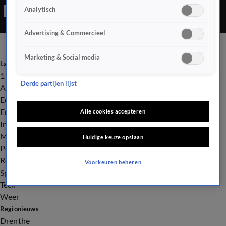
Analytisch
Advertising & Commercieel
Marketing & Social media
Laatste nieuws
112
Derde partijen lijst
Advies & Tips
Economie
Entertainment
Alle cookies accepteren
Infrastructuur
Milieu en Gezondheid
Huidige keuze opslaan
Politiek
Royalty
Voorkeuren beheren
Sport
Tech
Weer
Regionieuws
Drenthe