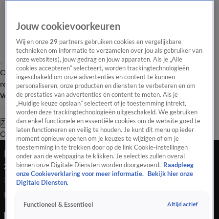
Jouw cookievoorkeuren
Wij en onze
29
partners gebruiken cookies en vergelijkbare
technieken om informatie te verzamelen over jou als gebruiker van
onze website(s), jouw gedrag en jouw apparaten. Als je „Alle
cookies accepteren” selecteert, worden trackingtechnologieën
Overzicht
Tip de
Laatste nieuws
Regionieuws
Het beste van Hart
ingeschakeld om onze advertenties en content te kunnen
redactie
personaliseren, onze producten en diensten te verbeteren en om
de prestaties van advertenties en content te meten. Als je
Volg Hart van Nederland
„Huidige keuze opslaan” selecteert of je toestemming intrekt,
worden deze trackingtechnologieën uitgeschakeld. We gebruiken
dan enkel functionele en essentiële cookies om de website goed te
Zoeken
laten functioneren en veilig te houden. Je kunt dit menu op ieder
Overzicht
Regio
Uitzendingen
Weer
Tip de redactie
Panel
Video's
moment opnieuw openen om je keuzes te wijzigen of om je
toestemming in te trekken door op de link Cookie-instellingen
Ralf Seuntjens doet openhartig zijn verhaal over
onder aan de webpagina te klikken. Je selecties zullen overal
zijn ziekte
binnen onze Digitale Diensten worden doorgevoerd.
Raadpleeg
onze Cookieverklaring voor meer informatie.
Bekijk hier onze
28 okt 2022, 21:39
Digitale Diensten.
Ralf Seuntjens doet openhartig zijn verhaal over zijn ziekte
Altijd actief
Functioneel & Essentieel