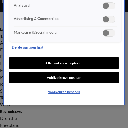
Analytisch
Advertising & Commercieel
Laatste nieuws
Marketing & Social media
112
Advies & Tips
Derde partijen lijst
Economie
Entertainment
Infrastructuur
Alle cookies accepteren
Milieu en Gezondheid
Politiek
Huidige keuze opslaan
Royalty
Sport
Voorkeuren beheren
Tech
Weer
Regionieuws
Drenthe
Flevoland