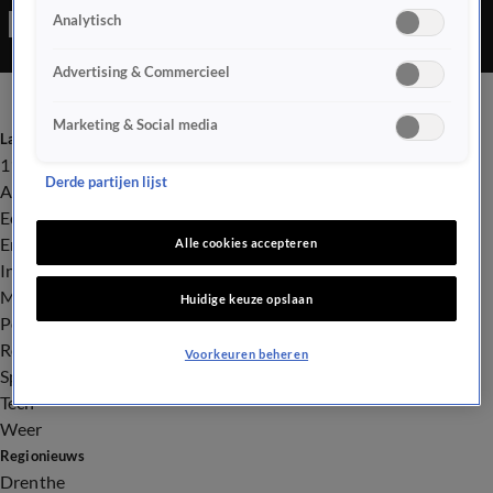
Analytisch
Advertising & Commercieel
Marketing & Social media
Laatste nieuws
112
Derde partijen lijst
Advies & Tips
Economie
Entertainment
Alle cookies accepteren
Infrastructuur
Milieu en Gezondheid
Huidige keuze opslaan
Politiek
Royalty
Voorkeuren beheren
Sport
Tech
Weer
Regionieuws
Drenthe