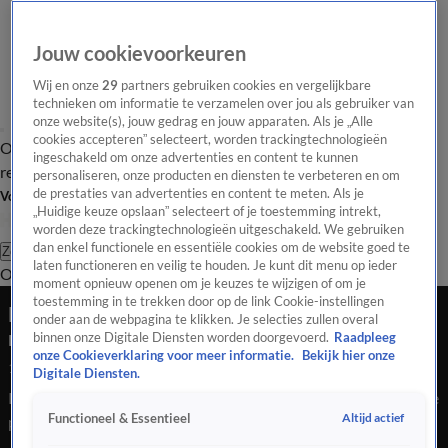
Jouw cookievoorkeuren
Wij en onze
29
partners gebruiken cookies en vergelijkbare
technieken om informatie te verzamelen over jou als gebruiker van
onze website(s), jouw gedrag en jouw apparaten. Als je „Alle
cookies accepteren” selecteert, worden trackingtechnologieën
Overzicht
Tip de
Laatste nieuws
Regionieuws
Het beste van Hart
ingeschakeld om onze advertenties en content te kunnen
redactie
personaliseren, onze producten en diensten te verbeteren en om
de prestaties van advertenties en content te meten. Als je
Volg Hart van Nederland
„Huidige keuze opslaan” selecteert of je toestemming intrekt,
worden deze trackingtechnologieën uitgeschakeld. We gebruiken
dan enkel functionele en essentiële cookies om de website goed te
Zoeken
laten functioneren en veilig te houden. Je kunt dit menu op ieder
Overzicht
Regio
Uitzendingen
Weer
Tip de redactie
Panel
Video's
moment opnieuw openen om je keuzes te wijzigen of om je
toestemming in te trekken door op de link Cookie-instellingen
Kabinet neemt energieschulden over van
onder aan de webpagina te klikken. Je selecties zullen overal
mensen in financiële problemen
binnen onze Digitale Diensten worden doorgevoerd.
Raadpleeg
onze Cookieverklaring voor meer informatie.
Bekijk hier onze
12 sep 2022, 23:17
Digitale Diensten.
Kabinet neemt energieschulden over van mensen in financiële
Altijd actief
Functioneel & Essentieel
problemen