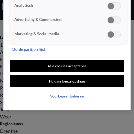
Analytisch
Advertising & Commercieel
Marketing & Social media
Laatste nieuws
112
Derde partijen lijst
Advies & Tips
Economie
Entertainment
Alle cookies accepteren
Infrastructuur
Milieu en Gezondheid
Huidige keuze opslaan
Politiek
Royalty
Voorkeuren beheren
Sport
Tech
Weer
Regionieuws
Drenthe