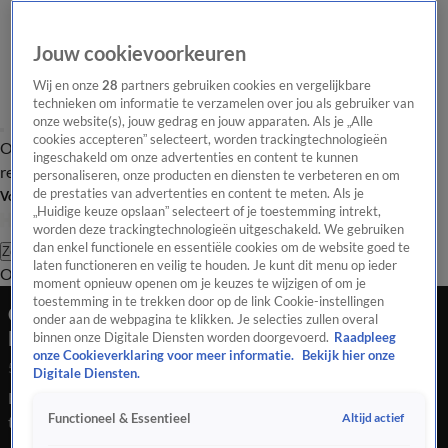
Jouw cookievoorkeuren
Wij en onze
28
partners gebruiken cookies en vergelijkbare
technieken om informatie te verzamelen over jou als gebruiker van
onze website(s), jouw gedrag en jouw apparaten. Als je „Alle
cookies accepteren” selecteert, worden trackingtechnologieën
Overzicht
Tip de
Laatste nieuws
Regionieuws
Het beste van Hart
ingeschakeld om onze advertenties en content te kunnen
redactie
personaliseren, onze producten en diensten te verbeteren en om
de prestaties van advertenties en content te meten. Als je
Volg Hart van Nederland
„Huidige keuze opslaan” selecteert of je toestemming intrekt,
worden deze trackingtechnologieën uitgeschakeld. We gebruiken
dan enkel functionele en essentiële cookies om de website goed te
Zoeken
laten functioneren en veilig te houden. Je kunt dit menu op ieder
Overzicht
Regio
Uitzendingen
Weer
Tip de redactie
Panel
Video's
moment opnieuw openen om je keuzes te wijzigen of om je
toestemming in te trekken door op de link Cookie-instellingen
Geluksmoment: meisje krijgt bezweet shirt van
onder aan de webpagina te klikken. Je selecties zullen overal
Miedema na 100e goal
binnen onze Digitale Diensten worden doorgevoerd.
Raadpleeg
onze Cookieverklaring voor meer informatie.
Bekijk hier onze
5 juli 2025, 22:38
Digitale Diensten.
Een jonge fan krijgt na de 0-3 zege van de OranjeLeeuwinnen
Altijd actief
Functioneel & Essentieel
tegen Wales het shirt van Miedema, waarin zij haar 100e
interlandgoal maakte.