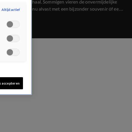
kampioensschaal. Sommigen vieren de onvermijdelijke
overwinning nu alvast met een bijzonder souvenir óf een
Altijd actief
wat meer permanent aandenken...
s accepteren