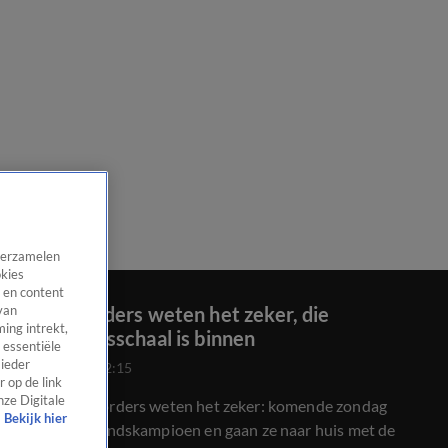
 verzamelen
okies
 en content
Feyenoorders weten het zeker, die
van
ing intrekt,
kampioensschaal is binnen
 essentiële
 ieder
5 mei 2023, 22:15
 op de link
nze Digitale
Alle Feyenoorders weten het zeker: komende zondag
Bekijk hier
worden zij landskampioen en gaan ze naar huis met de