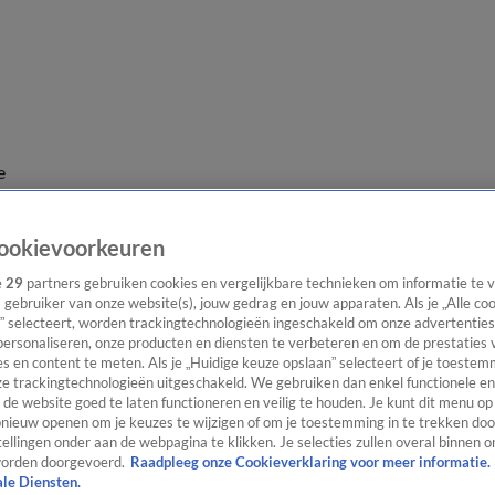
e
ookievoorkeuren
e
29
partners gebruiken cookies en vergelijkbare technieken om informatie te
s gebruiker van onze website(s), jouw gedrag en jouw apparaten. Als je „Alle co
” selecteert, worden trackingtechnologieën ingeschakeld om onze advertenties
personaliseren, onze producten en diensten te verbeteren en om de prestaties 
s en content te meten. Als je „Huidige keuze opslaan” selecteert of je toestemm
e trackingtechnologieën uitgeschakeld. We gebruiken dan enkel functionele en
de website goed te laten functioneren en veilig te houden. Je kunt dit menu op
ieuw openen om je keuzes te wijzigen of om je toestemming in te trekken door
ellingen onder aan de webpagina te klikken. Je selecties zullen overal binnen o
orden doorgevoerd.
Raadpleeg onze Cookieverklaring voor meer informatie.
ale Diensten.