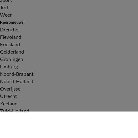
Tech
Weer
Regionieuws
Drenthe
Flevoland
Friesland
Gelderland
Groningen
Limburg
Noord-Brabant
Noord-Holland
Overijssel
Utrecht
Zeeland
Zuid-Holland
Voorwaarden
Over ons
Privacyverklaring