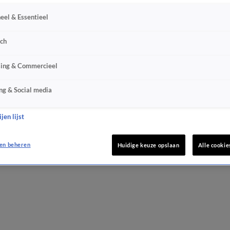
eel & Essentieel
sch
sing & Commercieel
ng & Social media
jen lijst
en beheren
Huidige keuze opslaan
Alle cookie