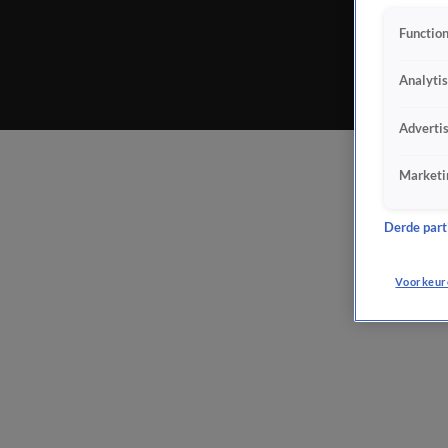
Function
Analyti
Adverti
Marketi
Derde parti
Voorkeur