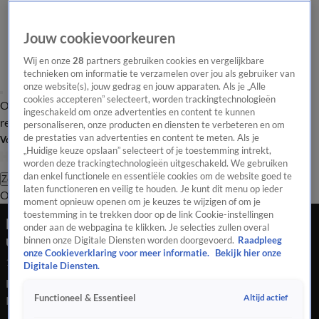
Jouw cookievoorkeuren
Wij en onze
28
partners gebruiken cookies en vergelijkbare
technieken om informatie te verzamelen over jou als gebruiker van
onze website(s), jouw gedrag en jouw apparaten. Als je „Alle
cookies accepteren” selecteert, worden trackingtechnologieën
Overzicht
Tip de
Laatste nieuws
Regionieuws
Het beste van Hart
ingeschakeld om onze advertenties en content te kunnen
redactie
personaliseren, onze producten en diensten te verbeteren en om
de prestaties van advertenties en content te meten. Als je
Volg Hart van Nederland
„Huidige keuze opslaan” selecteert of je toestemming intrekt,
worden deze trackingtechnologieën uitgeschakeld. We gebruiken
dan enkel functionele en essentiële cookies om de website goed te
Zoeken
laten functioneren en veilig te houden. Je kunt dit menu op ieder
Overzicht
Regio
Uitzendingen
Weer
Tip de redactie
Panel
Video's
moment opnieuw openen om je keuzes te wijzigen of om je
toestemming in te trekken door op de link Cookie-instellingen
Besluit proflicentie voor Vitesse opnieuw
onder aan de webpagina te klikken. Je selecties zullen overal
uitgesteld
binnen onze Digitale Diensten worden doorgevoerd.
Raadpleeg
onze Cookieverklaring voor meer informatie.
Bekijk hier onze
1 aug 2024, 22:44
Digitale Diensten.
De onafhankelijke beroepscommissie licentiezaken van de
Altijd actief
Functioneel & Essentieel
KNVB neemt donderdag nog geen beslissing over het door
Vitesse aangetekende beroep tegen het niet krijgen van een