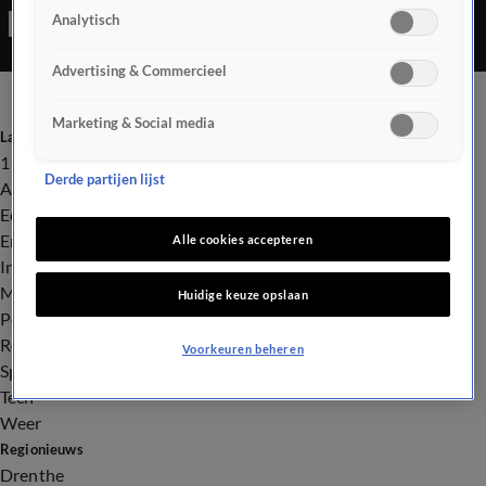
Analytisch
proflicentie.
Advertising & Commercieel
Marketing & Social media
Laatste nieuws
112
Derde partijen lijst
Advies & Tips
Economie
Entertainment
Alle cookies accepteren
Infrastructuur
Milieu en Gezondheid
Huidige keuze opslaan
Politiek
Royalty
Voorkeuren beheren
Sport
Tech
Weer
Regionieuws
Drenthe