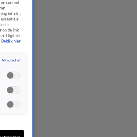
 en content
van
ing intrekt,
 essentiële
 ieder
 op de link
nze Digitale
Bekijk hier
Altijd actief
s accepteren