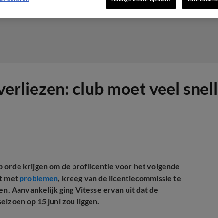
e verliezen: club moet veel sn
 orde krijgen om de proflicentie voor het volgende
ft met
problemen
, kreeg van de licentiecommissie te
en. Aanvankelijk ging Vitesse ervan uit dat de
eizoen op 15 juni zou liggen.