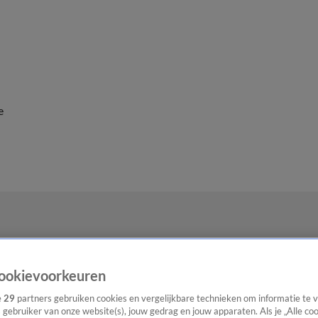
e
ookievoorkeuren
e
29
partners gebruiken cookies en vergelijkbare technieken om informatie te
s gebruiker van onze website(s), jouw gedrag en jouw apparaten. Als je „Alle co