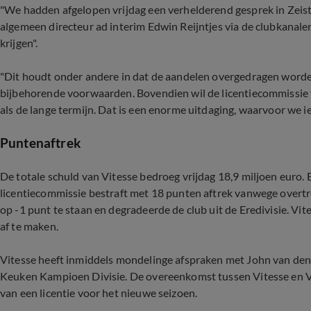
"We hadden afgelopen vrijdag een verhelderend gesprek in Zeist.
algemeen directeur ad interim Edwin Reijntjes via de clubkanal
krijgen".
"Dit houdt onder andere in dat de aandelen overgedragen worden 
bijbehorende voorwaarden. Bovendien wil de licentiecommissie f
als de lange termijn. Dat is een enorme uitdaging, waarvoor we i
Puntenaftrek
De totale schuld van Vitesse bedroeg vrijdag 18,9 miljoen euro.
licentiecommissie bestraft met 18 punten aftrek vanwege overtr
op -1 punt te staan en degradeerde de club uit de Eredivisie. Vi
af te maken.
Vitesse heeft inmiddels mondelinge afspraken met John van den
Keuken Kampioen Divisie. De overeenkomst tussen Vitesse en Va
van een licentie voor het nieuwe seizoen.