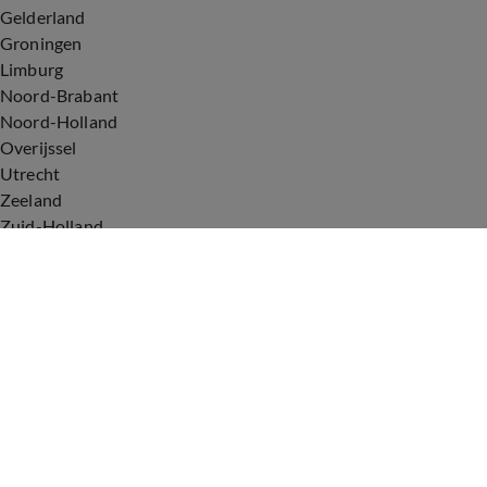
Gelderland
Groningen
Limburg
Noord-Brabant
Noord-Holland
Overijssel
Utrecht
Zeeland
Zuid-Holland
Voorwaarden
Over ons
Privacyverklaring
Gebruiksvoorwaarden
Cookieverklaring
Digitale diensten
Cookie instellingen
Upod & Talpa Network
Adverteren
Vacatures