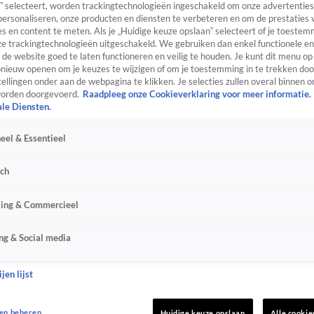
” selecteert, worden trackingtechnologieën ingeschakeld om onze advertenties
personaliseren, onze producten en diensten te verbeteren en om de prestaties 
s en content te meten. Als je „Huidige keuze opslaan” selecteert of je toestemm
e trackingtechnologieën uitgeschakeld. We gebruiken dan enkel functionele en
de website goed te laten functioneren en veilig te houden. Je kunt dit menu op
ieuw openen om je keuzes te wijzigen of om je toestemming in te trekken door
ellingen onder aan de webpagina te klikken. Je selecties zullen overal binnen o
orden doorgevoerd.
Raadpleeg onze Cookieverklaring voor meer informatie.
ale Diensten.
eel & Essentieel
sch
sing & Commercieel
ng & Social media
jen lijst
en beheren
Huidige keuze opslaan
Alle cookie