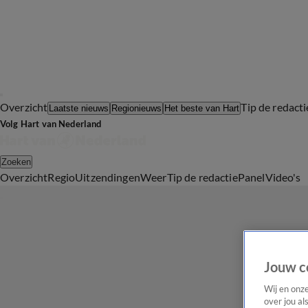
Overzicht
Tip de redacti
Laatste nieuws
Regionieuws
Het beste van Hart
Volg Hart van Nederland
Zoeken
Overzicht
Regio
Uitzendingen
Weer
Tip de redactie
Panel
Video's
Jouw c
Wij en onz
over jou al