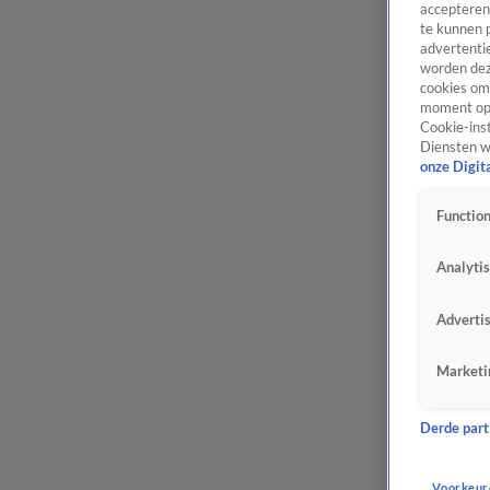
accepteren
te kunnen 
advertentie
worden dez
cookies om 
moment opn
Cookie-inst
Diensten w
onze Digit
Function
Analyti
Adverti
Marketi
Derde parti
Voorkeur