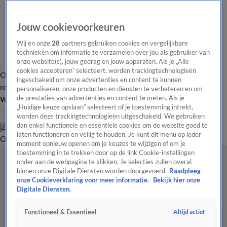
Jouw cookievoorkeuren
Wij en onze
28
partners gebruiken cookies en vergelijkbare
technieken om informatie te verzamelen over jou als gebruiker van
onze website(s), jouw gedrag en jouw apparaten. Als je „Alle
cookies accepteren” selecteert, worden trackingtechnologieën
Overzicht
Tip de
Laatste nieuws
Regionieuws
Het beste van Hart
ingeschakeld om onze advertenties en content te kunnen
redactie
personaliseren, onze producten en diensten te verbeteren en om
de prestaties van advertenties en content te meten. Als je
Volg Hart van Nederland
„Huidige keuze opslaan” selecteert of je toestemming intrekt,
worden deze trackingtechnologieën uitgeschakeld. We gebruiken
dan enkel functionele en essentiële cookies om de website goed te
Zoeken
laten functioneren en veilig te houden. Je kunt dit menu op ieder
Overzicht
Regio
Uitzendingen
Weer
Tip de redactie
Panel
Video's
moment opnieuw openen om je keuzes te wijzigen of om je
toestemming in te trekken door op de link Cookie-instellingen
onder aan de webpagina te klikken. Je selecties zullen overal
binnen onze Digitale Diensten worden doorgevoerd.
Raadpleeg
onze Cookieverklaring voor meer informatie.
Bekijk hier onze
Digitale Diensten.
Altijd actief
Functioneel & Essentieel