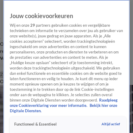
Jouw cookievoorkeuren
Wij en onze
29
partners gebruiken cookies en vergelijkbare
technieken om informatie te verzamelen over jou als gebruiker van
onze website(s), jouw gedrag en jouw apparaten. Als je „Alle
cookies accepteren” selecteert, worden trackingtechnologieën
Overzicht
Tip de
Laatste nieuws
Regionieuws
Het beste van Hart
ingeschakeld om onze advertenties en content te kunnen
redactie
personaliseren, onze producten en diensten te verbeteren en om
de prestaties van advertenties en content te meten. Als je
Volg Hart van Nederland
„Huidige keuze opslaan” selecteert of je toestemming intrekt,
worden deze trackingtechnologieën uitgeschakeld. We gebruiken
dan enkel functionele en essentiële cookies om de website goed te
Zoeken
laten functioneren en veilig te houden. Je kunt dit menu op ieder
Overzicht
Regio
Uitzendingen
Weer
Tip de redactie
Panel
Video's
moment opnieuw openen om je keuzes te wijzigen of om je
toestemming in te trekken door op de link Cookie-instellingen
onder aan de webpagina te klikken. Je selecties zullen overal
binnen onze Digitale Diensten worden doorgevoerd.
Raadpleeg
onze Cookieverklaring voor meer informatie.
Bekijk hier onze
Digitale Diensten.
Altijd actief
Functioneel & Essentieel