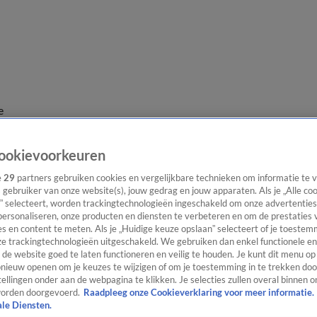
e
ookievoorkeuren
e
29
partners gebruiken cookies en vergelijkbare technieken om informatie te
s gebruiker van onze website(s), jouw gedrag en jouw apparaten. Als je „Alle co
” selecteert, worden trackingtechnologieën ingeschakeld om onze advertenties
personaliseren, onze producten en diensten te verbeteren en om de prestaties 
s en content te meten. Als je „Huidige keuze opslaan” selecteert of je toestemm
e trackingtechnologieën uitgeschakeld. We gebruiken dan enkel functionele en
de website goed te laten functioneren en veilig te houden. Je kunt dit menu op
ieuw openen om je keuzes te wijzigen of om je toestemming in te trekken door
ellingen onder aan de webpagina te klikken. Je selecties zullen overal binnen o
orden doorgevoerd.
Raadpleeg onze Cookieverklaring voor meer informatie.
ale Diensten.