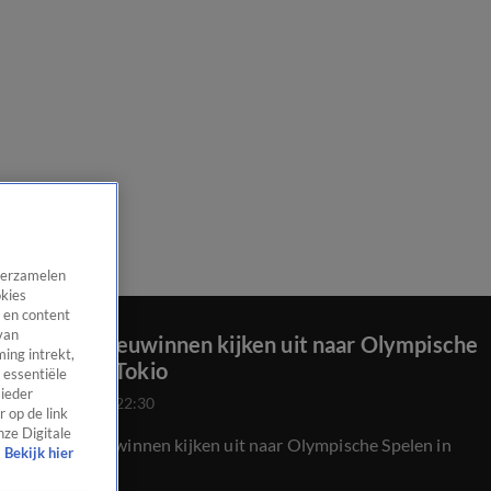
 verzamelen
okies
 en content
van
Oranje Leeuwinnen kijken uit naar Olympische
ing intrekt,
Spelen in Tokio
 essentiële
 ieder
30 juni 2021, 22:30
 op de link
nze Digitale
Oranje Leeuwinnen kijken uit naar Olympische Spelen in
Bekijk hier
Tokio