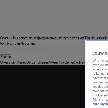
Overzicht
Tip de redacti
Laatste nieuws
Regionieuws
Het beste van Hart
Volg Hart van Nederland
Jouw c
Zoeken
Wij en onz
Overzicht
Regio
Uitzendingen
Weer
Tip de redactie
Panel
Video's
over jou al
accepteren
te kunnen 
advertentie
worden dez
cookies om 
moment opn
Cookie-inst
Diensten w
onze Digit