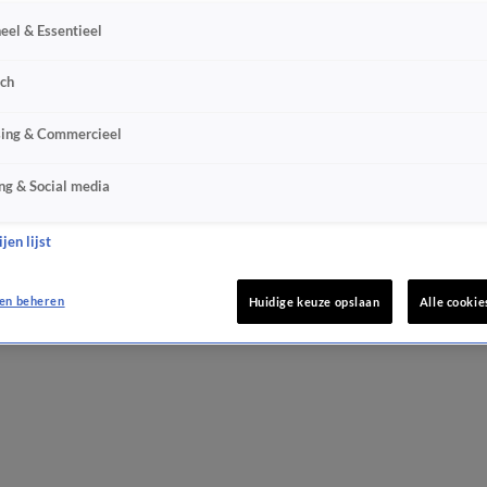
eel & Essentieel
sch
sing & Commercieel
ng & Social media
jen lijst
en beheren
Huidige keuze opslaan
Alle cookie