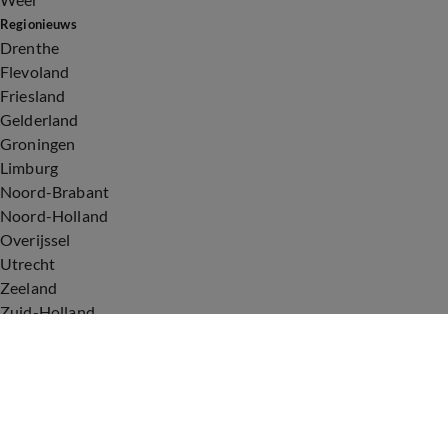
Regionieuws
Drenthe
Flevoland
Friesland
Gelderland
Groningen
Limburg
Noord-Brabant
Noord-Holland
Overijssel
Utrecht
Zeeland
Zuid-Holland
Voorwaarden
Over ons
Privacyverklaring
Gebruiksvoorwaarden
Cookieverklaring