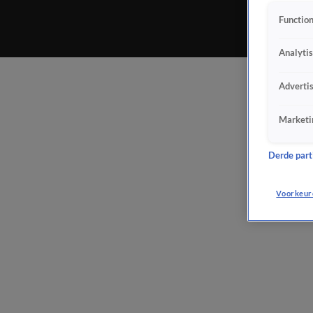
Function
Analyti
Adverti
Marketi
Derde parti
Voorkeur