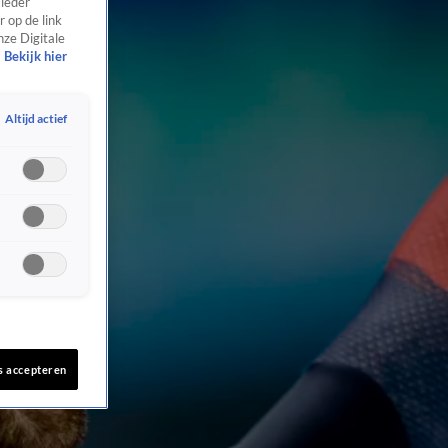
 ieder
 op de link
nze Digitale
Bekijk hier
Altijd actief
s accepteren