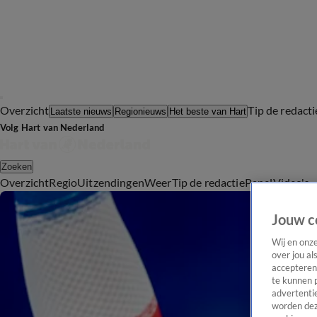
Overzicht
Tip de redacti
Laatste nieuws
Regionieuws
Het beste van Hart
Volg Hart van Nederland
Zoeken
Overzicht
Regio
Uitzendingen
Weer
Tip de redactie
Panel
Video's
Jouw c
Wij en onz
over jou al
accepteren
te kunnen 
advertentie
worden dez