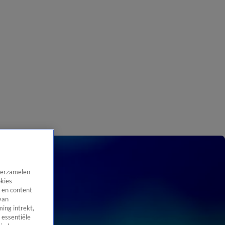
 verzamelen
okies
 en content
van
ing intrekt,
 essentiële