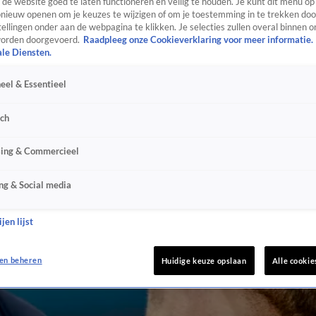
de website goed te laten functioneren en veilig te houden. Je kunt dit menu op
ieuw openen om je keuzes te wijzigen of om je toestemming in te trekken door
ellingen onder aan de webpagina te klikken. Je selecties zullen overal binnen o
orden doorgevoerd.
Raadpleeg onze Cookieverklaring voor meer informatie.
ale Diensten.
eel & Essentieel
sch
sing & Commercieel
ng & Social media
jen lijst
en beheren
Huidige keuze opslaan
Alle cookie