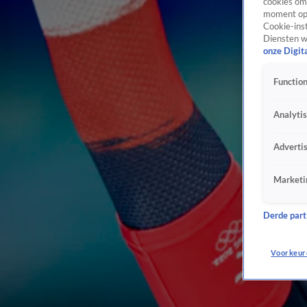
cookies om 
moment opn
Cookie-inst
Diensten w
onze Digit
Function
Analyti
Adverti
Marketi
Derde parti
Voorkeur