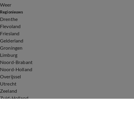
Weer
Regionieuws
Drenthe
Flevoland
Friesland
Gelderland
Groningen
Limburg
Noord-Brabant
Noord-Holland
Overijssel
Utrecht
Zeeland
Zuid-Holland
Voorwaarden
Over ons
Privacyverklaring
Gebruiksvoorwaarden
Cookieverklaring