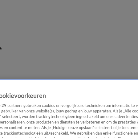
e
ookievoorkeuren
e
29
partners gebruiken cookies en vergelijkbare technieken om informatie te
s gebruiker van onze website(s), jouw gedrag en jouw apparaten. Als je „Alle co
” selecteert, worden trackingtechnologieën ingeschakeld om onze advertenties
personaliseren, onze producten en diensten te verbeteren en om de prestaties 
s en content te meten. Als je „Huidige keuze opslaan” selecteert of je toestemm
e trackingtechnologieën uitgeschakeld. We gebruiken dan enkel functionele en