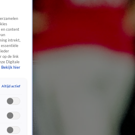
 verzamelen
okies
 en content
van
ing intrekt,
 essentiële
 ieder
 op de link
nze Digitale
Bekijk hier
Altijd actief