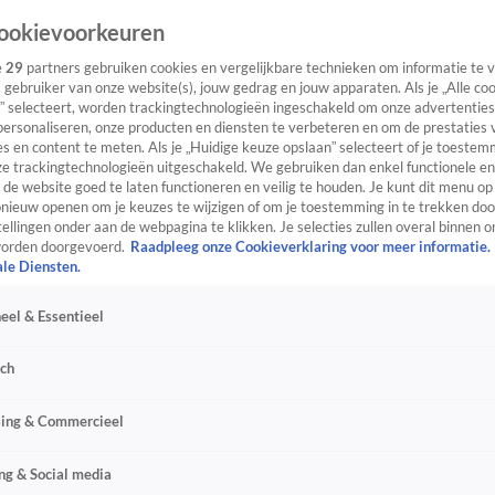
ookievoorkeuren
e
29
partners gebruiken cookies en vergelijkbare technieken om informatie te
s gebruiker van onze website(s), jouw gedrag en jouw apparaten. Als je „Alle co
” selecteert, worden trackingtechnologieën ingeschakeld om onze advertenties
personaliseren, onze producten en diensten te verbeteren en om de prestaties 
s en content te meten. Als je „Huidige keuze opslaan” selecteert of je toestemm
e trackingtechnologieën uitgeschakeld. We gebruiken dan enkel functionele en
de website goed te laten functioneren en veilig te houden. Je kunt dit menu op
ieuw openen om je keuzes te wijzigen of om je toestemming in te trekken door
ellingen onder aan de webpagina te klikken. Je selecties zullen overal binnen o
orden doorgevoerd.
Raadpleeg onze Cookieverklaring voor meer informatie.
ale Diensten.
eel & Essentieel
sch
sing & Commercieel
ng & Social media