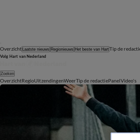
Overzicht
Tip de redacti
Laatste nieuws
Regionieuws
Het beste van Hart
Volg Hart van Nederland
Zoeken
Overzicht
Regio
Uitzendingen
Weer
Tip de redactie
Panel
Video's