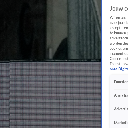
Jouw c
Wij en onz
over jou al
accepteren
te kunnen 
advertentie
worden dez
cookies om 
moment opn
Cookie-inst
Diensten w
onze Digit
Function
Analyti
Adverti
Marketi