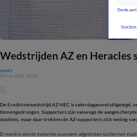
Derde parti
Voorkeur
Wedstrijden AZ en Heracles s
SPORT
20 nov 2021, 20:28
De Eredivisiewedstrijd AZ-NEC is zaterdagavond stilgelegd, o
binnengedrongen. Supporters zijn vanwege de aangescherpte
stadions, maar daar trokken de AZ-supporters zich weinig van
Er werd in eerste instantie vuurwerk afgestoken buiten het stad