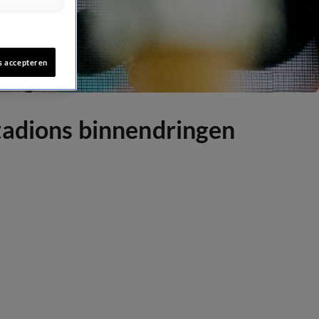
s accepteren
tadions binnendringen