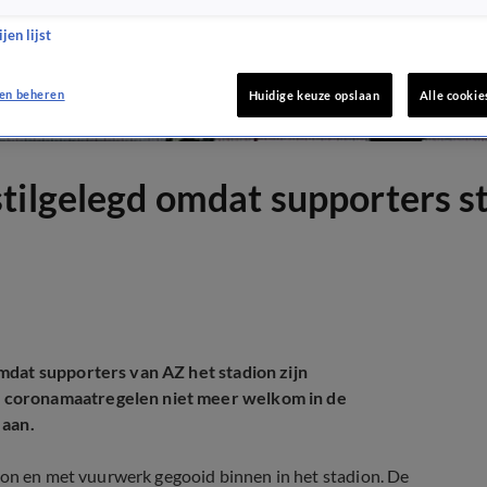
jen lijst
en beheren
Huidige keuze opslaan
Alle cookie
tilgelegd omdat supporters s
mdat supporters van AZ het stadion zijn
 coronamaatregelen niet meer welkom in de
 aan.
ion en met vuurwerk gegooid binnen in het stadion. De