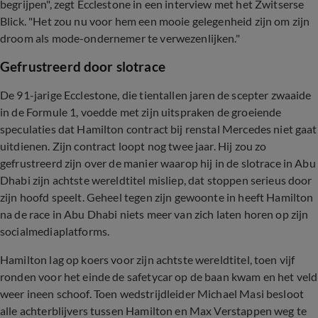
begrijpen", zegt Ecclestone in een interview met het Zwitserse
Blick. "Het zou nu voor hem een mooie gelegenheid zijn om zijn
droom als mode-ondernemer te verwezenlijken."
Gefrustreerd door slotrace
De 91-jarige Ecclestone, die tientallen jaren de scepter zwaaide
in de Formule 1, voedde met zijn uitspraken de groeiende
speculaties dat Hamilton contract bij renstal Mercedes niet gaat
uitdienen. Zijn contract loopt nog twee jaar. Hij zou zo
gefrustreerd zijn over de manier waarop hij in de slotrace in Abu
Dhabi zijn achtste wereldtitel misliep, dat stoppen serieus door
zijn hoofd speelt. Geheel tegen zijn gewoonte in heeft Hamilton
na de race in Abu Dhabi niets meer van zich laten horen op zijn
socialmediaplatforms.
Hamilton lag op koers voor zijn achtste wereldtitel, toen vijf
ronden voor het einde de safetycar op de baan kwam en het veld
weer ineen schoof. Toen wedstrijdleider Michael Masi besloot
alle achterblijvers tussen Hamilton en Max Verstappen weg te