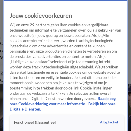
Jouw cookievoorkeuren
Wij en onze
29
partners gebruiken cookies en vergelijkbare
technieken om informatie te verzamelen over jou als gebruiker van
onze website(s), jouw gedrag en jouw apparaten. Als je „Alle
cookies accepteren” selecteert, worden trackingtechnologieën
Overzicht
Tip de
Laatste nieuws
Regionieuws
Het beste van Hart
ingeschakeld om onze advertenties en content te kunnen
redactie
personaliseren, onze producten en diensten te verbeteren en om
de prestaties van advertenties en content te meten. Als je
Volg Hart van Nederland
„Huidige keuze opslaan” selecteert of je toestemming intrekt,
worden deze trackingtechnologieën uitgeschakeld. We gebruiken
dan enkel functionele en essentiële cookies om de website goed te
Zoeken
laten functioneren en veilig te houden. Je kunt dit menu op ieder
Overzicht
Regio
Uitzendingen
Weer
Tip de redactie
Panel
Video's
moment opnieuw openen om je keuzes te wijzigen of om je
toestemming in te trekken door op de link Cookie-instellingen
onder aan de webpagina te klikken. Je selecties zullen overal
binnen onze Digitale Diensten worden doorgevoerd.
Raadpleeg
onze Cookieverklaring voor meer informatie.
Bekijk hier onze
Digitale Diensten.
Altijd actief
Functioneel & Essentieel