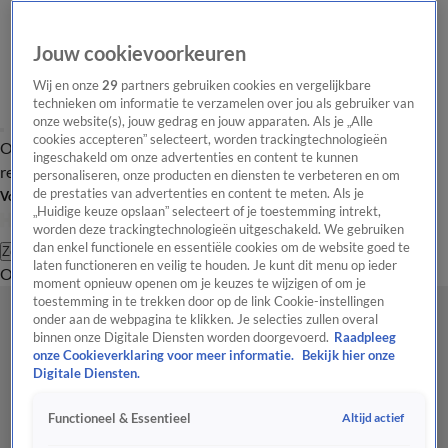
Jouw cookievoorkeuren
Wij en onze
29
partners gebruiken cookies en vergelijkbare
technieken om informatie te verzamelen over jou als gebruiker van
onze website(s), jouw gedrag en jouw apparaten. Als je „Alle
cookies accepteren” selecteert, worden trackingtechnologieën
Overzicht
Tip de
Laatste nieuws
Regionieuws
Het beste van Hart
ingeschakeld om onze advertenties en content te kunnen
redactie
personaliseren, onze producten en diensten te verbeteren en om
de prestaties van advertenties en content te meten. Als je
Volg Hart van Nederland
„Huidige keuze opslaan” selecteert of je toestemming intrekt,
worden deze trackingtechnologieën uitgeschakeld. We gebruiken
dan enkel functionele en essentiële cookies om de website goed te
Zoeken
laten functioneren en veilig te houden. Je kunt dit menu op ieder
Overzicht
Regio
Uitzendingen
Weer
Tip de redactie
Panel
Video's
moment opnieuw openen om je keuzes te wijzigen of om je
toestemming in te trekken door op de link Cookie-instellingen
onder aan de webpagina te klikken. Je selecties zullen overal
binnen onze Digitale Diensten worden doorgevoerd.
Raadpleeg
onze Cookieverklaring voor meer informatie.
Bekijk hier onze
Digitale Diensten.
Altijd actief
Functioneel & Essentieel