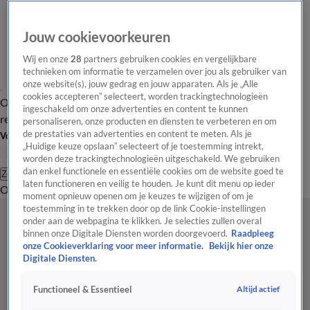
Jouw cookievoorkeuren
Wij en onze
28
partners gebruiken cookies en vergelijkbare
technieken om informatie te verzamelen over jou als gebruiker van
onze website(s), jouw gedrag en jouw apparaten. Als je „Alle
cookies accepteren” selecteert, worden trackingtechnologieën
Overzicht
Tip de
Laatste nieuws
Regionieuws
Het beste van Hart
ingeschakeld om onze advertenties en content te kunnen
redactie
personaliseren, onze producten en diensten te verbeteren en om
de prestaties van advertenties en content te meten. Als je
Volg Hart van Nederland
„Huidige keuze opslaan” selecteert of je toestemming intrekt,
worden deze trackingtechnologieën uitgeschakeld. We gebruiken
dan enkel functionele en essentiële cookies om de website goed te
Zoeken
laten functioneren en veilig te houden. Je kunt dit menu op ieder
Overzicht
Regio
Uitzendingen
Weer
Tip de redactie
Panel
Video's
moment opnieuw openen om je keuzes te wijzigen of om je
toestemming in te trekken door op de link Cookie-instellingen
onder aan de webpagina te klikken. Je selecties zullen overal
binnen onze Digitale Diensten worden doorgevoerd.
Raadpleeg
onze Cookieverklaring voor meer informatie.
Bekijk hier onze
Digitale Diensten.
Altijd actief
Functioneel & Essentieel