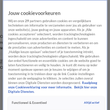
Jouw cookievoorkeuren
Wij en onze
29
partners gebruiken cookies en vergelijkbare
technieken om informatie te verzamelen over jou als gebruiker van
onze website(s), jouw gedrag en jouw apparaten. Als je „Alle
cookies accepteren” selecteert, worden trackingtechnologieën
Overzicht
Tip de
Laatste nieuws
Regionieuws
Het beste van Hart
ingeschakeld om onze advertenties en content te kunnen
redactie
personaliseren, onze producten en diensten te verbeteren en om
de prestaties van advertenties en content te meten. Als je
Volg Hart van Nederland
„Huidige keuze opslaan” selecteert of je toestemming intrekt,
worden deze trackingtechnologieën uitgeschakeld. We gebruiken
dan enkel functionele en essentiële cookies om de website goed te
Zoeken
laten functioneren en veilig te houden. Je kunt dit menu op ieder
Overzicht
Regio
Uitzendingen
Weer
Tip de redactie
Panel
Video's
moment opnieuw openen om je keuzes te wijzigen of om je
toestemming in te trekken door op de link Cookie-instellingen
onder aan de webpagina te klikken. Je selecties zullen overal
binnen onze Digitale Diensten worden doorgevoerd.
Raadpleeg
onze Cookieverklaring voor meer informatie.
Bekijk hier onze
Digitale Diensten.
Altijd actief
Functioneel & Essentieel