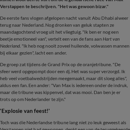
Verstappen te beschrijven. "Het was gewoon bizar."
De eerste fans vlogen afgelopen nacht vanuit Abu Dhabi alweer
terug naar Nederland. Nog dronken van geluk stapten ze
maandagochtend vroeg uit het vliegtuig. "Ik ben er nog een
beetje emotioneel van", vertelt een van de fans aan
Hart van
Nederland
. "Ik heb nog nooit zoveel huilende, volwassen mannen
bij elkaar gezien", lacht een ander.
De groep zat tijdens de Grand Prix op de oranjetribune. "De
sfeer werd opgepompt door een dj. Het was super verzorgd. Ik
heb veel voetbalwedstrijden meegemaakt, maar dit sloeg alles",
aldus een fan. Een ander: "Van Max is iedereen onder de indruk,
maar die tribune was kippenvel, dat was mooi. Dan ben je er
trots op om Nederlander te zijn."
'Explosie van feest!'
Toch was die Nederlandse tribune lang niet zo leuk geweest als
Verstappen níet had gewonnen, denkt een van de teruggekeerd