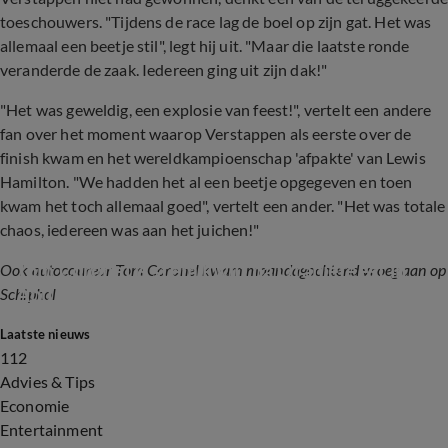
toeschouwers. "Tijdens de race lag de boel op zijn gat. Het was
allemaal een beetje stil", legt hij uit. "Maar die laatste ronde
veranderde de zaak. Iedereen ging uit zijn dak!"
"Het was geweldig, een explosie van feest!", vertelt een andere
fan over het moment waarop Verstappen als eerste over de
finish kwam en het wereldkampioenschap 'afpakte' van Lewis
Hamilton. "We hadden het al een beetje opgegeven en toen
kwam het toch allemaal goed", vertelt een ander. "Het was totale
chaos, iedereen was aan het juichen!"
Tom Coronel is stem kwijt na Oranjefeest in 
Ook autocoureur Tom Coronel kwam maandagochtend vroeg aan op
Abu Dhabi
Schiphol
Laatste nieuws
1:21
112
Advies & Tips
Economie
Entertainment