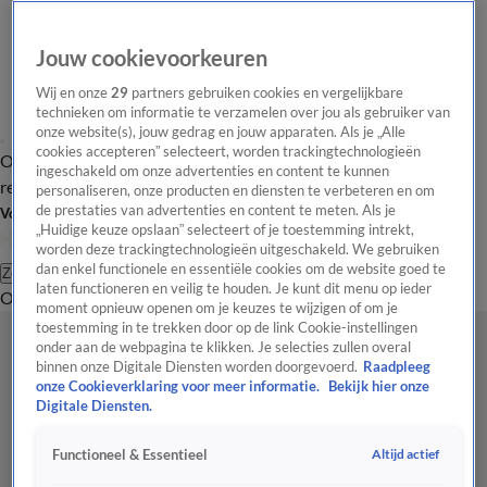
Jouw cookievoorkeuren
Wij en onze
29
partners gebruiken cookies en vergelijkbare
technieken om informatie te verzamelen over jou als gebruiker van
onze website(s), jouw gedrag en jouw apparaten. Als je „Alle
cookies accepteren” selecteert, worden trackingtechnologieën
Overzicht
Tip de
Laatste nieuws
Regionieuws
Het beste van Hart
ingeschakeld om onze advertenties en content te kunnen
redactie
personaliseren, onze producten en diensten te verbeteren en om
de prestaties van advertenties en content te meten. Als je
Volg Hart van Nederland
„Huidige keuze opslaan” selecteert of je toestemming intrekt,
worden deze trackingtechnologieën uitgeschakeld. We gebruiken
dan enkel functionele en essentiële cookies om de website goed te
Zoeken
laten functioneren en veilig te houden. Je kunt dit menu op ieder
Overzicht
Regio
Uitzendingen
Weer
Tip de redactie
Panel
Video's
moment opnieuw openen om je keuzes te wijzigen of om je
toestemming in te trekken door op de link Cookie-instellingen
onder aan de webpagina te klikken. Je selecties zullen overal
binnen onze Digitale Diensten worden doorgevoerd.
Raadpleeg
onze Cookieverklaring voor meer informatie.
Bekijk hier onze
Digitale Diensten.
Altijd actief
Functioneel & Essentieel