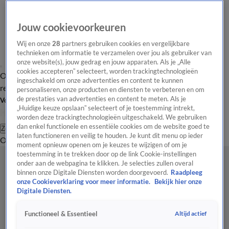
Jouw cookievoorkeuren
Wij en onze
28
partners gebruiken cookies en vergelijkbare
technieken om informatie te verzamelen over jou als gebruiker van
onze website(s), jouw gedrag en jouw apparaten. Als je „Alle
cookies accepteren” selecteert, worden trackingtechnologieën
Overzicht
Tip de
Laatste nieuws
Regionieuws
Het beste van Hart
ingeschakeld om onze advertenties en content te kunnen
redactie
personaliseren, onze producten en diensten te verbeteren en om
de prestaties van advertenties en content te meten. Als je
Volg Hart van Nederland
„Huidige keuze opslaan” selecteert of je toestemming intrekt,
worden deze trackingtechnologieën uitgeschakeld. We gebruiken
dan enkel functionele en essentiële cookies om de website goed te
Zoeken
laten functioneren en veilig te houden. Je kunt dit menu op ieder
Overzicht
Regio
Uitzendingen
Weer
Tip de redactie
Panel
Video's
moment opnieuw openen om je keuzes te wijzigen of om je
toestemming in te trekken door op de link Cookie-instellingen
onder aan de webpagina te klikken. Je selecties zullen overal
binnen onze Digitale Diensten worden doorgevoerd.
Raadpleeg
onze Cookieverklaring voor meer informatie.
Bekijk hier onze
Digitale Diensten.
Altijd actief
Functioneel & Essentieel