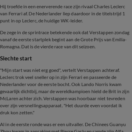
Hij troefde in een enerverende race zijn rivaal Charles Leclerc
van Ferrari af. De Nederlander liep daardoor in de titelstrijd 1
punt in op Leclerc, de huidige WK-leider.
De zege in de sprintrace betekende ook dat Verstappen zondag
vanaf de eerste startplek begint aan de Grote Prijs van Emilia-
Romagna. Dat is de vierde race van dit seizoen.
Slechte start
"Mijn start was niet erg goed", vertelt Verstappen achteraf.
Leclerc trok veel sneller op in zijn Ferrari en passeerde de
Nederlander voor de eerste bocht. Ook Lando Norris kwam
gevaarlijk dichtbij, maar de wereldkampioen hield de Brit in zijn
McLaren achter zich. Verstappen was hoorbaar niet tevreden
over zijn versnellingsapparaat. "Het duurde even voordat ik
druk kon zetten."
Al in de eerste ronde was er een uitvaller. De Chinees Guanyu
Zhou kwam in aanraking met Pierre Gasly en ramde zijn Alfa