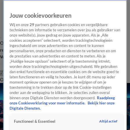
Jouw cookievoorkeuren
Wij en onze
29
partners gebruiken cookies en vergelijkbare
technieken om informatie te verzamelen over jou als gebruiker van
onze website(s), jouw gedrag en jouw apparaten. Als je „Alle
cookies accepteren” selecteert, worden trackingtechnologieën
Overzicht
Tip de
Laatste nieuws
Regionieuws
Het beste van Hart
ingeschakeld om onze advertenties en content te kunnen
redactie
personaliseren, onze producten en diensten te verbeteren en om
de prestaties van advertenties en content te meten. Als je
Volg Hart van Nederland
„Huidige keuze opslaan” selecteert of je toestemming intrekt,
worden deze trackingtechnologieën uitgeschakeld. We gebruiken
dan enkel functionele en essentiële cookies om de website goed te
Zoeken
laten functioneren en veilig te houden. Je kunt dit menu op ieder
Overzicht
Regio
Uitzendingen
Weer
Tip de redactie
Panel
Video's
moment opnieuw openen om je keuzes te wijzigen of om je
toestemming in te trekken door op de link Cookie-instellingen
onder aan de webpagina te klikken. Je selecties zullen overal
binnen onze Digitale Diensten worden doorgevoerd.
Raadpleeg
onze Cookieverklaring voor meer informatie.
Bekijk hier onze
Digitale Diensten.
Altijd actief
Functioneel & Essentieel