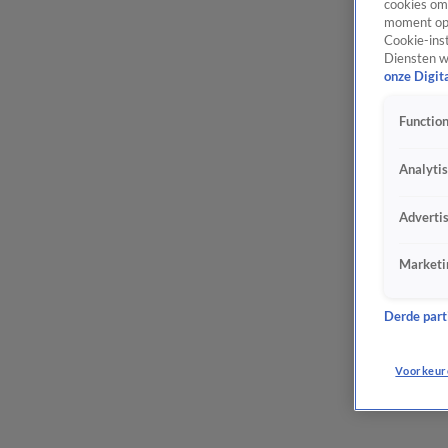
cookies om 
moment opn
Cookie-inst
Diensten w
onze Digit
Function
Analyti
Adverti
Marketi
Derde parti
Voorkeur