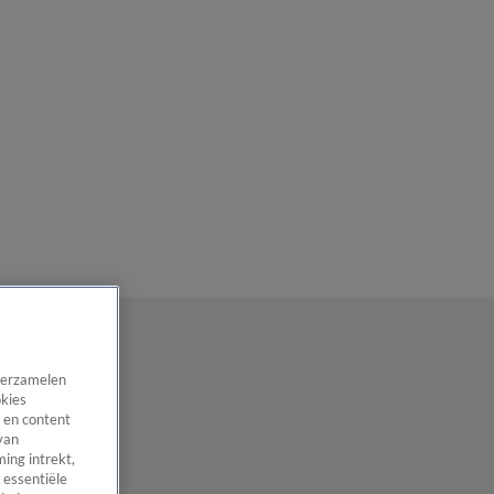
 verzamelen
okies
 en content
van
ing intrekt,
 essentiële