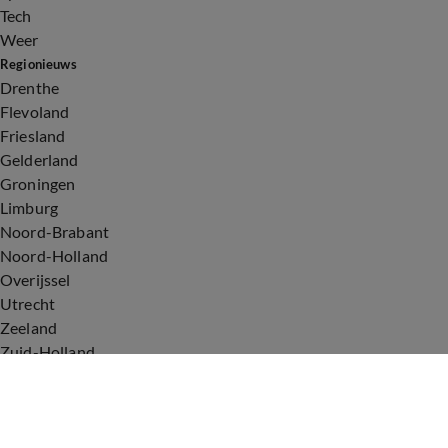
Tech
Weer
Regionieuws
Drenthe
Flevoland
Friesland
Gelderland
Groningen
Limburg
Noord-Brabant
Noord-Holland
Overijssel
Utrecht
Zeeland
Zuid-Holland
Voorwaarden
Over ons
Privacyverklaring
Gebruiksvoorwaarden