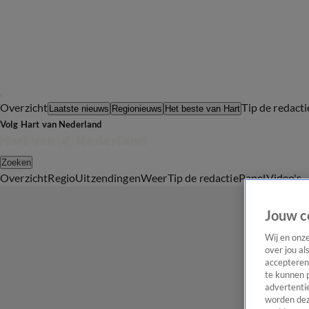
Overzicht
Tip de redacti
Laatste nieuws
Regionieuws
Het beste van Hart
Volg Hart van Nederland
Zoeken
Overzicht
Regio
Uitzendingen
Weer
Tip de redactie
Panel
Video's
Jouw c
Wij en onz
over jou al
accepteren
te kunnen 
advertentie
worden dez