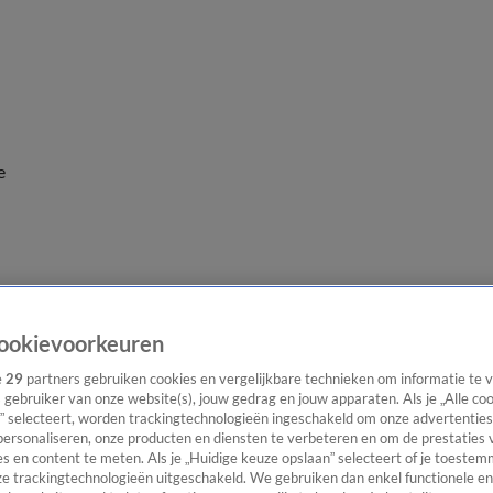
e
ookievoorkeuren
e
29
partners gebruiken cookies en vergelijkbare technieken om informatie te
s gebruiker van onze website(s), jouw gedrag en jouw apparaten. Als je „Alle co
” selecteert, worden trackingtechnologieën ingeschakeld om onze advertenties
personaliseren, onze producten en diensten te verbeteren en om de prestaties 
s en content te meten. Als je „Huidige keuze opslaan” selecteert of je toestemm
e trackingtechnologieën uitgeschakeld. We gebruiken dan enkel functionele en