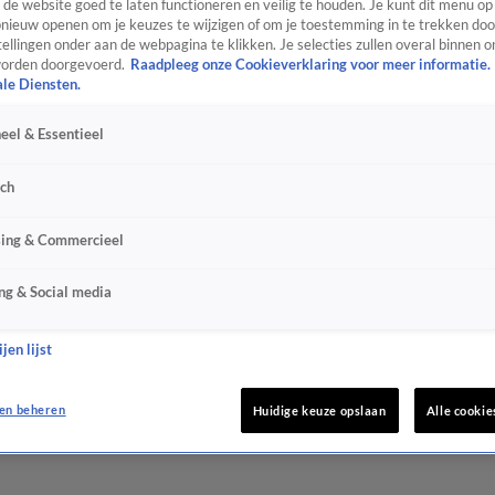
de website goed te laten functioneren en veilig te houden. Je kunt dit menu op
ieuw openen om je keuzes te wijzigen of om je toestemming in te trekken door
ellingen onder aan de webpagina te klikken. Je selecties zullen overal binnen o
orden doorgevoerd.
Raadpleeg onze Cookieverklaring voor meer informatie.
ale Diensten.
eel & Essentieel
sch
sing & Commercieel
ng & Social media
jen lijst
en beheren
Huidige keuze opslaan
Alle cookie