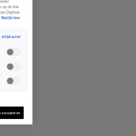
 ieder
 op de link
nze Digitale
Bekijk hier
Altijd actief
s accepteren