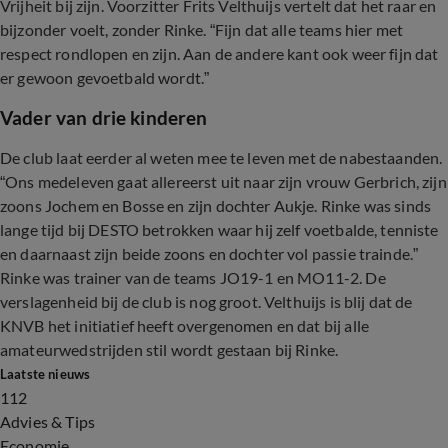
Vrijheit bij zijn. Voorzitter Frits Velthuijs vertelt dat het raar en
bijzonder voelt, zonder Rinke. “Fijn dat alle teams hier met
respect rondlopen en zijn. Aan de andere kant ook weer fijn dat
er gewoon gevoetbald wordt.”
Vader van drie kinderen
De club laat eerder al weten mee te leven met de nabestaanden.
“Ons medeleven gaat allereerst uit naar zijn vrouw Gerbrich, zijn
zoons Jochem en Bosse en zijn dochter Aukje. Rinke was sinds
lange tijd bij DESTO betrokken waar hij zelf voetbalde, tenniste
en daarnaast zijn beide zoons en dochter vol passie trainde.”
Rinke was trainer van de teams JO19-1 en MO11-2. De
verslagenheid bij de club is nog groot. Velthuijs is blij dat de
KNVB het initiatief heeft overgenomen en dat bij alle
amateurwedstrijden stil wordt gestaan bij Rinke.
Laatste nieuws
112
Advies & Tips
Economie