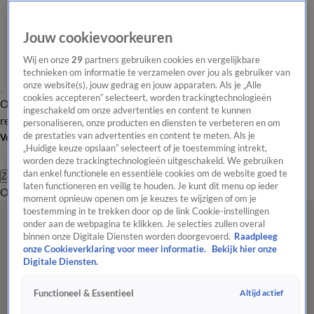
Jouw cookievoorkeuren
Wij en onze
29
partners gebruiken cookies en vergelijkbare
technieken om informatie te verzamelen over jou als gebruiker van
onze website(s), jouw gedrag en jouw apparaten. Als je „Alle
cookies accepteren” selecteert, worden trackingtechnologieën
Overzicht
Tip de
Laatste nieuws
Regionieuws
Het beste van Hart
ingeschakeld om onze advertenties en content te kunnen
redactie
personaliseren, onze producten en diensten te verbeteren en om
de prestaties van advertenties en content te meten. Als je
Volg Hart van Nederland
„Huidige keuze opslaan” selecteert of je toestemming intrekt,
worden deze trackingtechnologieën uitgeschakeld. We gebruiken
dan enkel functionele en essentiële cookies om de website goed te
Zoeken
laten functioneren en veilig te houden. Je kunt dit menu op ieder
Overzicht
Regio
Uitzendingen
Weer
Tip de redactie
Panel
Video's
moment opnieuw openen om je keuzes te wijzigen of om je
toestemming in te trekken door op de link Cookie-instellingen
onder aan de webpagina te klikken. Je selecties zullen overal
binnen onze Digitale Diensten worden doorgevoerd.
Raadpleeg
onze Cookieverklaring voor meer informatie.
Bekijk hier onze
Digitale Diensten.
Altijd actief
Functioneel & Essentieel