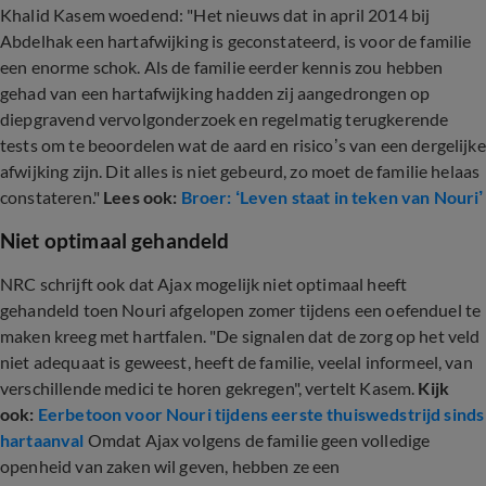
Khalid Kasem woedend: "Het nieuws dat in april 2014 bij
Abdelhak een hartafwijking is geconstateerd, is voor de familie
een enorme schok. Als de familie eerder kennis zou hebben
gehad van een hartafwijking hadden zij aangedrongen op
diepgravend vervolgonderzoek en regelmatig terugkerende
tests om te beoordelen wat de aard en risico’s van een dergelijke
afwijking zijn. Dit alles is niet gebeurd, zo moet de familie helaas
constateren."
Lees ook:
Broer: ‘Leven staat in teken van Nouri’
Niet optimaal gehandeld
NRC schrijft ook dat Ajax mogelijk niet optimaal heeft
gehandeld toen Nouri afgelopen zomer tijdens een oefenduel te
maken kreeg met hartfalen. "De signalen dat de zorg op het veld
niet adequaat is geweest, heeft de familie, veelal informeel, van
verschillende medici te horen gekregen", vertelt Kasem.
Kijk
ook:
Eerbetoon voor Nouri tijdens eerste thuiswedstrijd sinds
hartaanval
Omdat Ajax volgens de familie geen volledige
openheid van zaken wil geven, hebben ze een