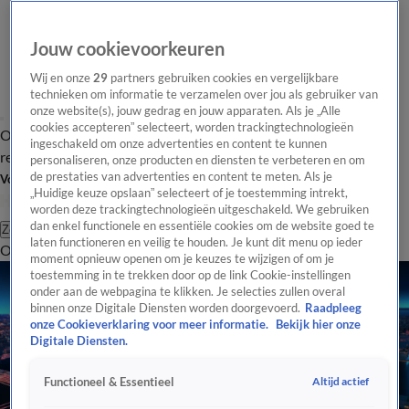
Jouw cookievoorkeuren
Wij en onze
29
partners gebruiken cookies en vergelijkbare
technieken om informatie te verzamelen over jou als gebruiker van
onze website(s), jouw gedrag en jouw apparaten. Als je „Alle
cookies accepteren” selecteert, worden trackingtechnologieën
Overzicht
Tip de
Laatste nieuws
Regionieuws
Het beste van Hart
ingeschakeld om onze advertenties en content te kunnen
redactie
personaliseren, onze producten en diensten te verbeteren en om
de prestaties van advertenties en content te meten. Als je
Volg Hart van Nederland
„Huidige keuze opslaan” selecteert of je toestemming intrekt,
worden deze trackingtechnologieën uitgeschakeld. We gebruiken
dan enkel functionele en essentiële cookies om de website goed te
Zoeken
laten functioneren en veilig te houden. Je kunt dit menu op ieder
Overzicht
Regio
Uitzendingen
Weer
Tip de redactie
Panel
Video's
moment opnieuw openen om je keuzes te wijzigen of om je
toestemming in te trekken door op de link Cookie-instellingen
onder aan de webpagina te klikken. Je selecties zullen overal
binnen onze Digitale Diensten worden doorgevoerd.
Raadpleeg
onze Cookieverklaring voor meer informatie.
Bekijk hier onze
Digitale Diensten.
Altijd actief
Functioneel & Essentieel