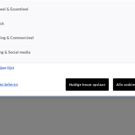
eel & Essentieel
sch
sing & Commercieel
ng & Social media
jen lijst
en beheren
Huidige keuze opslaan
Alle cookie