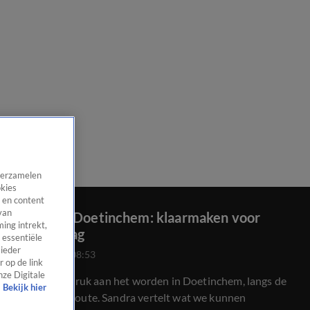
 verzamelen
okies
 en content
van
Sandra in Doetinchem: klaarmaken voor
ing intrekt,
Koningsdag
 essentiële
 ieder
26 apr 2025, 08:53
 op de link
nze Digitale
Het is nu al druk aan het worden in Doetinchem, langs de
Bekijk hier
Koningsdagroute. Sandra vertelt wat we kunnen