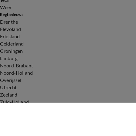
Weer
Regionieuws
Drenthe
Flevoland
Friesland
Gelderland
Groningen
Limburg
Noord-Brabant
Noord-Holland
Overijssel
Utrecht
Zeeland
Zuid-Holland
Voorwaarden
Over ons
Privacyverklaring
Gebruiksvoorwaarden