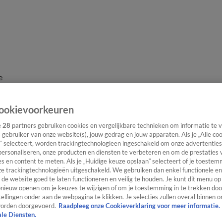
e
ookievoorkeuren
e
28
partners gebruiken cookies en vergelijkbare technieken om informatie te
s gebruiker van onze website(s), jouw gedrag en jouw apparaten. Als je „Alle co
” selecteert, worden trackingtechnologieën ingeschakeld om onze advertenties
personaliseren, onze producten en diensten te verbeteren en om de prestaties 
s en content te meten. Als je „Huidige keuze opslaan” selecteert of je toestemm
e trackingtechnologieën uitgeschakeld. We gebruiken dan enkel functionele en
de website goed te laten functioneren en veilig te houden. Je kunt dit menu op
ieuw openen om je keuzes te wijzigen of om je toestemming in te trekken door
ellingen onder aan de webpagina te klikken. Je selecties zullen overal binnen o
orden doorgevoerd.
Raadpleeg onze Cookieverklaring voor meer informatie.
ale Diensten.