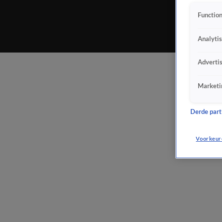
Function
Analyti
Adverti
Marketi
Derde parti
Voorkeur