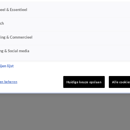
eel & Essentieel
sch
sing & Commercieel
ng & Social media
jen lijst
en beheren
Huidige keuze opslaan
Alle cookie