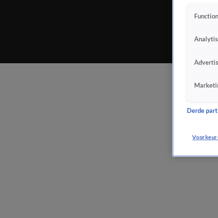
Function
Analyti
Adverti
Marketi
Derde parti
Voorkeur