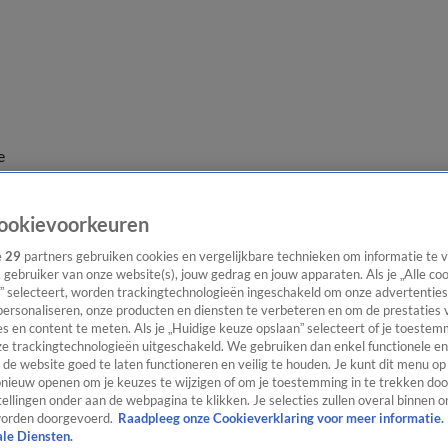
e
ookievoorkeuren
e
29
partners gebruiken cookies en vergelijkbare technieken om informatie te
s gebruiker van onze website(s), jouw gedrag en jouw apparaten. Als je „Alle co
” selecteert, worden trackingtechnologieën ingeschakeld om onze advertenties
personaliseren, onze producten en diensten te verbeteren en om de prestaties 
s en content te meten. Als je „Huidige keuze opslaan” selecteert of je toestemm
e trackingtechnologieën uitgeschakeld. We gebruiken dan enkel functionele en
de website goed te laten functioneren en veilig te houden. Je kunt dit menu op
ieuw openen om je keuzes te wijzigen of om je toestemming in te trekken door
ellingen onder aan de webpagina te klikken. Je selecties zullen overal binnen o
orden doorgevoerd.
Raadpleeg onze Cookieverklaring voor meer informatie.
ale Diensten.