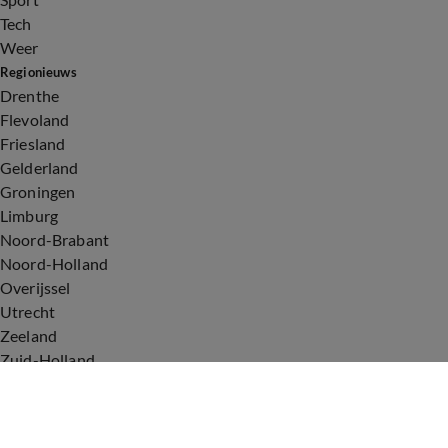
Tech
Weer
Regionieuws
Drenthe
Flevoland
Friesland
Gelderland
Groningen
Limburg
Noord-Brabant
Noord-Holland
Overijssel
Utrecht
Zeeland
Zuid-Holland
Voorwaarden
Over ons
Privacyverklaring