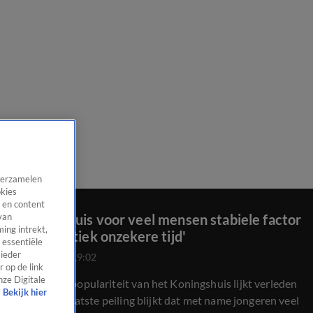
 verzamelen
okies
 en content
‘Koningshuis voor veel mensen stabiele factor
van
ing intrekt,
in geopolitiek onzekere tijd'
 essentiële
 ieder
21 apr 2026, 19:02
 op de link
nze Digitale
De dalende populariteit van het Koningshuis lijkt verleden
Bekijk hier
tijd. Uit de laatste peiling blijkt dat met name jongeren veel