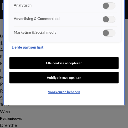
Analytisch
nationale inzamelingsactie haalden we 19 miljoen euro op voor
de noodhulp op het eiland.
Advertising & Commercieel
Marketing & Social media
Laatste nieuws
112
Derde partijen lijst
Advies & Tips
Economie
Entertainment
Alle cookies accepteren
Infrastructuur
Milieu en Gezondheid
Huidige keuze opslaan
Politiek
Royalty
Voorkeuren beheren
Sport
Tech
Weer
Regionieuws
Drenthe