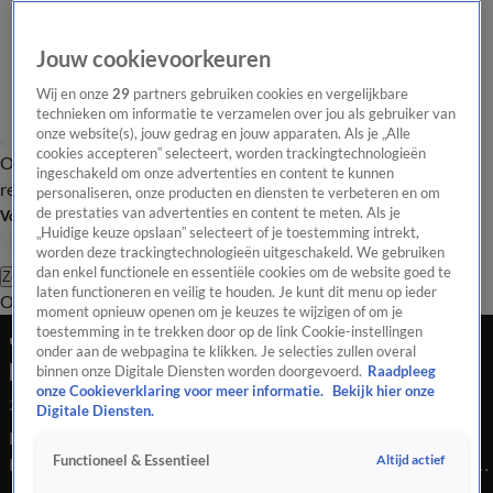
Jouw cookievoorkeuren
Wij en onze
29
partners gebruiken cookies en vergelijkbare
technieken om informatie te verzamelen over jou als gebruiker van
onze website(s), jouw gedrag en jouw apparaten. Als je „Alle
cookies accepteren” selecteert, worden trackingtechnologieën
Overzicht
Tip de
Laatste nieuws
Regionieuws
Het beste van Hart
ingeschakeld om onze advertenties en content te kunnen
redactie
personaliseren, onze producten en diensten te verbeteren en om
de prestaties van advertenties en content te meten. Als je
Volg Hart van Nederland
„Huidige keuze opslaan” selecteert of je toestemming intrekt,
worden deze trackingtechnologieën uitgeschakeld. We gebruiken
dan enkel functionele en essentiële cookies om de website goed te
Zoeken
laten functioneren en veilig te houden. Je kunt dit menu op ieder
Overzicht
Regio
Uitzendingen
Weer
Tip de redactie
Panel
Video's
moment opnieuw openen om je keuzes te wijzigen of om je
toestemming in te trekken door op de link Cookie-instellingen
'Zoveel hulpgeld kan Sint Maarten niet in één
onder aan de webpagina te klikken. Je selecties zullen overal
keer verwerken'
binnen onze Digitale Diensten worden doorgevoerd.
Raadpleeg
onze Cookieverklaring voor meer informatie.
Bekijk hier onze
24 juli 2020, 18:20
Digitale Diensten.
Deze week is Hart van Nederland-verslaggever Anne
Altijd actief
Functioneel & Essentieel
Kruijsen op Sint Maarten om te kijken hoe het eiland er aan toe
is, een jaar na de verwoestende orkaan Irma. Tijdens de