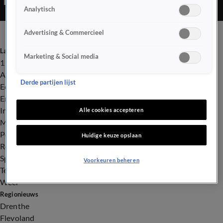
Analytisch
Advertising & Commercieel
Laatste nieuws
Marketing & Social media
112
Advies & Tips
Derde partijen lijst
Economie
Entertainment
Infrastructuur
Alle cookies accepteren
Milieu en Gezondheid
Politiek
Huidige keuze opslaan
Royalty
Sport
Voorkeuren beheren
Tech
Weer
Regionieuws
Drenthe
Flevoland