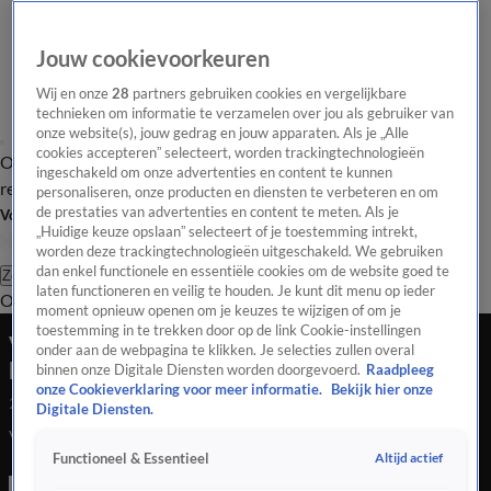
Jouw cookievoorkeuren
Wij en onze
28
partners gebruiken cookies en vergelijkbare
technieken om informatie te verzamelen over jou als gebruiker van
onze website(s), jouw gedrag en jouw apparaten. Als je „Alle
cookies accepteren” selecteert, worden trackingtechnologieën
Overzicht
Tip de
Laatste nieuws
Regionieuws
Het beste van Hart
ingeschakeld om onze advertenties en content te kunnen
redactie
personaliseren, onze producten en diensten te verbeteren en om
de prestaties van advertenties en content te meten. Als je
Volg Hart van Nederland
„Huidige keuze opslaan” selecteert of je toestemming intrekt,
worden deze trackingtechnologieën uitgeschakeld. We gebruiken
dan enkel functionele en essentiële cookies om de website goed te
Zoeken
laten functioneren en veilig te houden. Je kunt dit menu op ieder
Overzicht
Regio
Uitzendingen
Weer
Tip de redactie
Panel
Video's
moment opnieuw openen om je keuzes te wijzigen of om je
toestemming in te trekken door op de link Cookie-instellingen
Verkeerschaos omdat boeren snelweg A1
onder aan de webpagina te klikken. Je selecties zullen overal
blokkeren
binnen onze Digitale Diensten worden doorgevoerd.
Raadpleeg
onze Cookieverklaring voor meer informatie.
Bekijk hier onze
27 juli 2020, 09:02
Digitale Diensten.
Verkeerschaos omdat boeren snelweg A1 blokkeren
Altijd actief
Functioneel & Essentieel