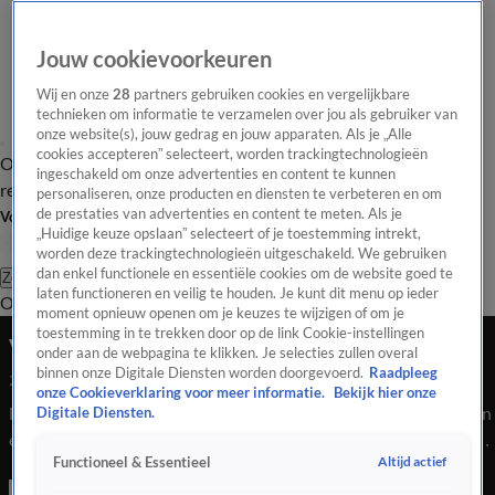
Jouw cookievoorkeuren
Wij en onze
28
partners gebruiken cookies en vergelijkbare
technieken om informatie te verzamelen over jou als gebruiker van
onze website(s), jouw gedrag en jouw apparaten. Als je „Alle
cookies accepteren” selecteert, worden trackingtechnologieën
Overzicht
Tip de
Laatste nieuws
Regionieuws
Het beste van Hart
ingeschakeld om onze advertenties en content te kunnen
redactie
personaliseren, onze producten en diensten te verbeteren en om
de prestaties van advertenties en content te meten. Als je
Volg Hart van Nederland
„Huidige keuze opslaan” selecteert of je toestemming intrekt,
worden deze trackingtechnologieën uitgeschakeld. We gebruiken
dan enkel functionele en essentiële cookies om de website goed te
Zoeken
laten functioneren en veilig te houden. Je kunt dit menu op ieder
Overzicht
Regio
Uitzendingen
Weer
Tip de redactie
Panel
Video's
moment opnieuw openen om je keuzes te wijzigen of om je
toestemming in te trekken door op de link Cookie-instellingen
Vader Kika van Es 'infiltreert' bij concurrentie
onder aan de webpagina te klikken. Je selecties zullen overal
binnen onze Digitale Diensten worden doorgevoerd.
Raadpleeg
25 juli 2020, 12:41
onze Cookieverklaring voor meer informatie.
Bekijk hier onze
Nog 1 nachtje slapen en dan spelen de Oranje Leeuwinnen hun
Digitale Diensten.
eerste wedstrijd van het WK-voetbal. In de Franse kustplaats
Altijd actief
Functioneel & Essentieel
Le Havre hopen ze de eerste overwinning, van Nieuw-Zeeland,
binnen te halen.