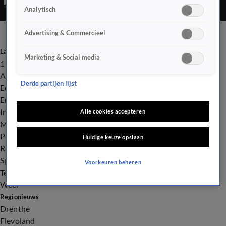
Analytisch
Advertising & Commercieel
Laatste nieuws
Marketing & Social media
112
Advies & Tips
Derde partijen lijst
Economie
Entertainment
Infrastructuur
Alle cookies accepteren
Milieu en Gezondheid
Politiek
Huidige keuze opslaan
Royalty
Sport
Voorkeuren beheren
Tech
Weer
Regionieuws
Drenthe
Flevoland