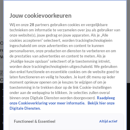
Jouw cookievoorkeuren
Wij en onze
28
partners gebruiken cookies en vergelijkbare
technieken om informatie te verzamelen over jou als gebruiker van
onze website(s), jouw gedrag en jouw apparaten. Als je „Alle
cookies accepteren” selecteert, worden trackingtechnologieën
Overzicht
Tip de
Laatste nieuws
Regionieuws
Het beste van Hart
ingeschakeld om onze advertenties en content te kunnen
redactie
personaliseren, onze producten en diensten te verbeteren en om
de prestaties van advertenties en content te meten. Als je
Volg Hart van Nederland
„Huidige keuze opslaan” selecteert of je toestemming intrekt,
worden deze trackingtechnologieën uitgeschakeld. We gebruiken
dan enkel functionele en essentiële cookies om de website goed te
Zoeken
laten functioneren en veilig te houden. Je kunt dit menu op ieder
Overzicht
Regio
Uitzendingen
Weer
Tip de redactie
Panel
Video's
moment opnieuw openen om je keuzes te wijzigen of om je
toestemming in te trekken door op de link Cookie-instellingen
Tbs-systeem opnieuw onder vuur na moord op
onder aan de webpagina te klikken. Je selecties zullen overal
72-jarige man uit Lelystad
binnen onze Digitale Diensten worden doorgevoerd.
Raadpleeg
onze Cookieverklaring voor meer informatie.
Bekijk hier onze
25 juli 2020, 09:25
Digitale Diensten.
Tbs-systeem opnieuw onder vuur na moord op 72-jarige man
Altijd actief
Functioneel & Essentieel
uit Lelystad