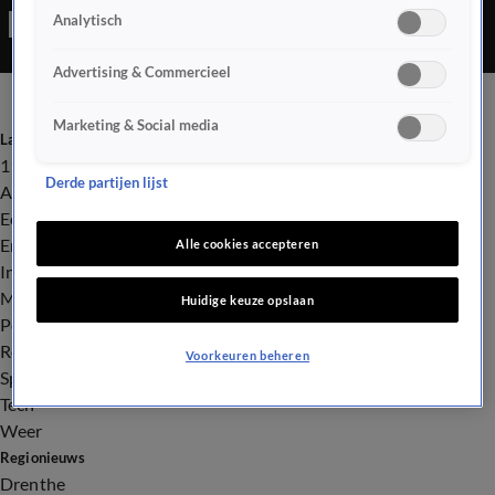
Analytisch
Advertising & Commercieel
Marketing & Social media
Laatste nieuws
112
Derde partijen lijst
Advies & Tips
Economie
Entertainment
Alle cookies accepteren
Infrastructuur
Milieu en Gezondheid
Huidige keuze opslaan
Politiek
Royalty
Voorkeuren beheren
Sport
Tech
Weer
Regionieuws
Drenthe