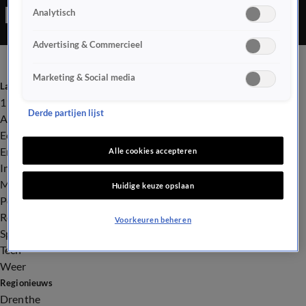
Analytisch
Advertising & Commercieel
Marketing & Social media
Laatste nieuws
112
Derde partijen lijst
Advies & Tips
Economie
Entertainment
Alle cookies accepteren
Infrastructuur
Milieu en Gezondheid
Huidige keuze opslaan
Politiek
Royalty
Voorkeuren beheren
Sport
Tech
Weer
Regionieuws
Drenthe