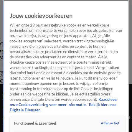
Jouw cookievoorkeuren
Wij en onze
29
partners gebruiken cookies en vergelijkbare
technieken om informatie te verzamelen over jou als gebruiker van
onze website(s), jouw gedrag en jouw apparaten. Als je „Alle
cookies accepteren” selecteert, worden trackingtechnologieën
Overzicht
Tip de
Laatste nieuws
Regionieuws
Het beste van Hart
ingeschakeld om onze advertenties en content te kunnen
redactie
personaliseren, onze producten en diensten te verbeteren en om
de prestaties van advertenties en content te meten. Als je
Volg Hart van Nederland
„Huidige keuze opslaan” selecteert of je toestemming intrekt,
worden deze trackingtechnologieën uitgeschakeld. We gebruiken
dan enkel functionele en essentiële cookies om de website goed te
Zoeken
laten functioneren en veilig te houden. Je kunt dit menu op ieder
Overzicht
Regio
Uitzendingen
Weer
Tip de redactie
Panel
Video's
moment opnieuw openen om je keuzes te wijzigen of om je
toestemming in te trekken door op de link Cookie-instellingen
Suïcidale Charlotte staat al 804 dagen op een
onder aan de webpagina te klikken. Je selecties zullen overal
wachtlijst en eist nu hulp van het kabinet
binnen onze Digitale Diensten worden doorgevoerd.
Raadpleeg
onze Cookieverklaring voor meer informatie.
Bekijk hier onze
26 juli 2020, 10:27
Digitale Diensten.
Suïcidale Charlotte staat al 804 dagen op een wachtlijst en eist
Altijd actief
Functioneel & Essentieel
nu hulp van het kabinet