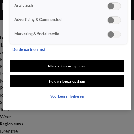
Analytisch
Wolverine-klauw aan zijn hand.
Advertising & Commercieel
Marketing & Social media
Laatste nieuws
112
Derde partijen lijst
Advies & Tips
Economie
Entertainment
Alle cookies accepteren
Infrastructuur
Milieu en Gezondheid
Huidige keuze opslaan
Politiek
Royalty
Voorkeuren beheren
Sport
Tech
Weer
Regionieuws
Drenthe