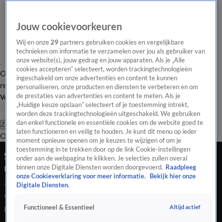
Jouw cookievoorkeuren
Wij en onze
29
partners gebruiken cookies en vergelijkbare
technieken om informatie te verzamelen over jou als gebruiker van
onze website(s), jouw gedrag en jouw apparaten. Als je „Alle
cookies accepteren” selecteert, worden trackingtechnologieën
Overzicht
Tip de
Laatste nieuws
Regionieuws
Het beste van Hart
ingeschakeld om onze advertenties en content te kunnen
redactie
personaliseren, onze producten en diensten te verbeteren en om
de prestaties van advertenties en content te meten. Als je
Volg Hart van Nederland
„Huidige keuze opslaan” selecteert of je toestemming intrekt,
worden deze trackingtechnologieën uitgeschakeld. We gebruiken
dan enkel functionele en essentiële cookies om de website goed te
Zoeken
laten functioneren en veilig te houden. Je kunt dit menu op ieder
Overzicht
Regio
Uitzendingen
Weer
Tip de redactie
Panel
Video's
moment opnieuw openen om je keuzes te wijzigen of om je
toestemming in te trekken door op de link Cookie-instellingen
Schietende scholier Roermond poseerde eerder
onder aan de webpagina te klikken. Je selecties zullen overal
met wapens
binnen onze Digitale Diensten worden doorgevoerd.
Raadpleeg
onze Cookieverklaring voor meer informatie.
Bekijk hier onze
24 juli 2020, 19:14
Digitale Diensten.
Van de zestienjarige jongen die vrijdag een aantal schoten
Altijd actief
Functioneel & Essentieel
heeft gelost bij en in een school in Roermond, is een foto
opgedoken waarop hij poseert met een geweer en een