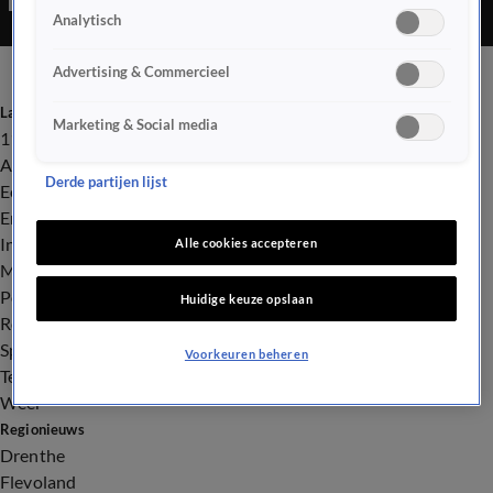
Analytisch
vastbesloten door te gaan tot zijn doel is bereikt.
Advertising & Commercieel
Laatste nieuws
Marketing & Social media
112
Advies & Tips
Derde partijen lijst
Economie
Entertainment
Infrastructuur
Alle cookies accepteren
Milieu en Gezondheid
Politiek
Huidige keuze opslaan
Royalty
Sport
Voorkeuren beheren
Tech
Weer
Regionieuws
Drenthe
Flevoland