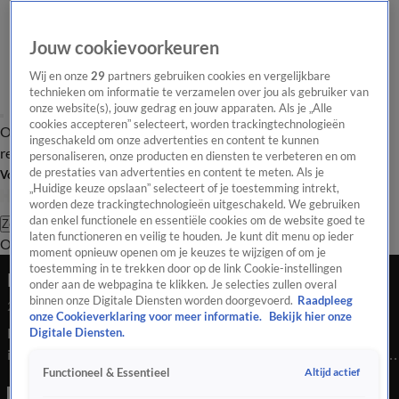
Jouw cookievoorkeuren
Wij en onze
29
partners gebruiken cookies en vergelijkbare
technieken om informatie te verzamelen over jou als gebruiker van
onze website(s), jouw gedrag en jouw apparaten. Als je „Alle
cookies accepteren” selecteert, worden trackingtechnologieën
Overzicht
Tip de
Laatste nieuws
Regionieuws
Het beste van Hart
ingeschakeld om onze advertenties en content te kunnen
redactie
personaliseren, onze producten en diensten te verbeteren en om
de prestaties van advertenties en content te meten. Als je
Volg Hart van Nederland
„Huidige keuze opslaan” selecteert of je toestemming intrekt,
worden deze trackingtechnologieën uitgeschakeld. We gebruiken
dan enkel functionele en essentiële cookies om de website goed te
Zoeken
laten functioneren en veilig te houden. Je kunt dit menu op ieder
Overzicht
Regio
Uitzendingen
Weer
Tip de redactie
Panel
Video's
moment opnieuw openen om je keuzes te wijzigen of om je
toestemming in te trekken door op de link Cookie-instellingen
Rustig protest gele hesjes in Nederland
onder aan de webpagina te klikken. Je selecties zullen overal
binnen onze Digitale Diensten worden doorgevoerd.
Raadpleeg
24 juli 2020, 22:42
onze Cookieverklaring voor meer informatie.
Bekijk hier onze
Enkele honderden mensen hebben zaterdag in diverse steden
Digitale Diensten.
in ons land deelgenomen aan het protest van de beweging van
Altijd actief
Functioneel & Essentieel
'gele hesjes'. De 42-jarige Bram uit Hoogezand is een van de
mensen die vandaag een geel hesje aantrok en hij is