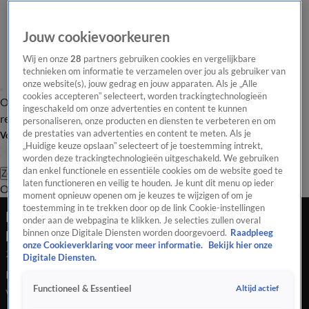
Jouw cookievoorkeuren
Wij en onze
28
partners gebruiken cookies en vergelijkbare
technieken om informatie te verzamelen over jou als gebruiker van
onze website(s), jouw gedrag en jouw apparaten. Als je „Alle
cookies accepteren” selecteert, worden trackingtechnologieën
Overzicht
Tip de
Laatste nieuws
Regionieuws
Het beste van Hart
ingeschakeld om onze advertenties en content te kunnen
redactie
personaliseren, onze producten en diensten te verbeteren en om
de prestaties van advertenties en content te meten. Als je
Volg Hart van Nederland
„Huidige keuze opslaan” selecteert of je toestemming intrekt,
worden deze trackingtechnologieën uitgeschakeld. We gebruiken
dan enkel functionele en essentiële cookies om de website goed te
Zoeken
laten functioneren en veilig te houden. Je kunt dit menu op ieder
Overzicht
Regio
Uitzendingen
Weer
Tip de redactie
Panel
Video's
moment opnieuw openen om je keuzes te wijzigen of om je
toestemming in te trekken door op de link Cookie-instellingen
PS2019: Zeeuwse campinggasten moeten
onder aan de webpagina te klikken. Je selecties zullen overal
plaatsmaken voor vakantievilla's
binnen onze Digitale Diensten worden doorgevoerd.
Raadpleeg
onze Cookieverklaring voor meer informatie.
Bekijk hier onze
25 juli 2020, 05:56
Digitale Diensten.
PS2019: Zeeuwse campinggasten moeten plaatsmaken voor
Altijd actief
Functioneel & Essentieel
vakantievilla's