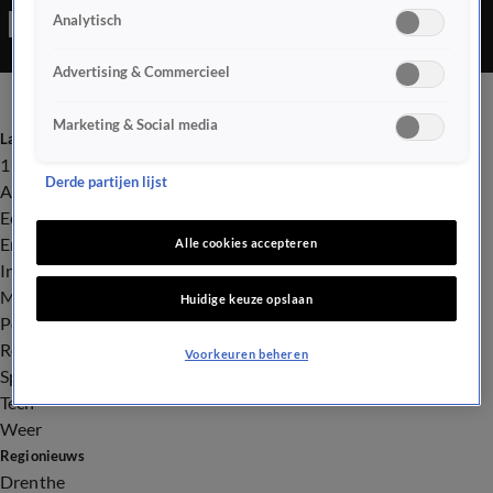
Analytisch
Advertising & Commercieel
Marketing & Social media
Laatste nieuws
112
Derde partijen lijst
Advies & Tips
Economie
Entertainment
Alle cookies accepteren
Infrastructuur
Milieu en Gezondheid
Huidige keuze opslaan
Politiek
Royalty
Voorkeuren beheren
Sport
Tech
Weer
Regionieuws
Drenthe