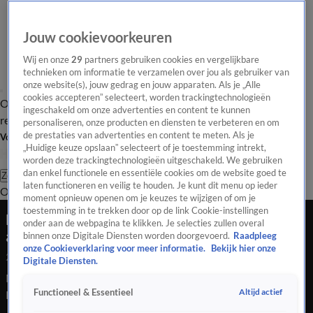
Jouw cookievoorkeuren
Wij en onze
29
partners gebruiken cookies en vergelijkbare
technieken om informatie te verzamelen over jou als gebruiker van
onze website(s), jouw gedrag en jouw apparaten. Als je „Alle
cookies accepteren” selecteert, worden trackingtechnologieën
Overzicht
Tip de
Laatste nieuws
Regionieuws
Het beste van Hart
ingeschakeld om onze advertenties en content te kunnen
redactie
personaliseren, onze producten en diensten te verbeteren en om
de prestaties van advertenties en content te meten. Als je
Volg Hart van Nederland
„Huidige keuze opslaan” selecteert of je toestemming intrekt,
worden deze trackingtechnologieën uitgeschakeld. We gebruiken
dan enkel functionele en essentiële cookies om de website goed te
Zoeken
laten functioneren en veilig te houden. Je kunt dit menu op ieder
Overzicht
Regio
Uitzendingen
Weer
Tip de redactie
Panel
Video's
moment opnieuw openen om je keuzes te wijzigen of om je
toestemming in te trekken door op de link Cookie-instellingen
Noord-Hollandse boeren willen zich 'ludiek'
onder aan de webpagina te klikken. Je selecties zullen overal
aansluiten bij Friesland om stikstofregels
binnen onze Digitale Diensten worden doorgevoerd.
Raadpleeg
onze Cookieverklaring voor meer informatie.
Bekijk hier onze
26 juli 2020, 01:00
Digitale Diensten.
Noord-Hollandse boeren willen zich 'ludiek' aansluiten bij
Altijd actief
Functioneel & Essentieel
Friesland om stikstofregels