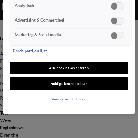
Analytisch
Advertising & Commercieel
Marketing & Social media
Laatste nieuws
112
Derde partijen lijst
Advies & Tips
Economie
Entertainment
Alle cookies accepteren
Infrastructuur
Milieu en Gezondheid
Huidige keuze opslaan
Politiek
Royalty
Voorkeuren beheren
Sport
Tech
Weer
Regionieuws
Drenthe