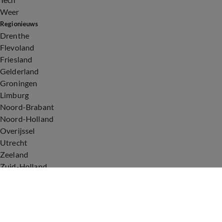
Weer
Regionieuws
Drenthe
Flevoland
Friesland
Gelderland
Groningen
Limburg
Noord-Brabant
Noord-Holland
Overijssel
Utrecht
Zeeland
Zuid-Holland
Voorwaarden
Over ons
Privacyverklaring
Gebruiksvoorwaarden