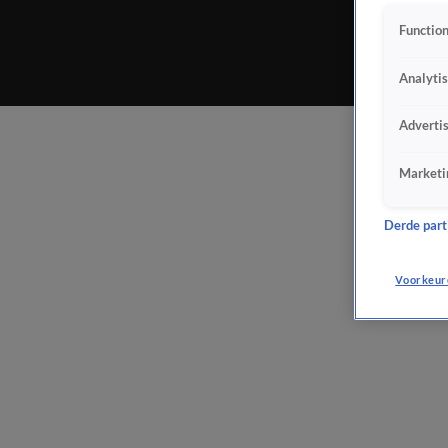
Function
Analyti
Adverti
Marketi
Derde parti
Voorkeur