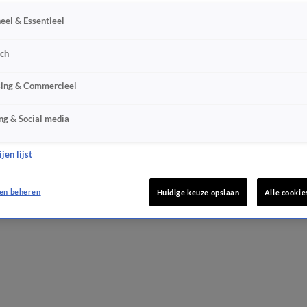
eel & Essentieel
sch
sing & Commercieel
ng & Social media
jen lijst
en beheren
Huidige keuze opslaan
Alle cookie