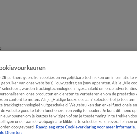
e
ookievoorkeuren
e
28
partners gebruiken cookies en vergelijkbare technieken om informatie te
s gebruiker van onze website(s), jouw gedrag en jouw apparaten. Als je „Alle co
” selecteert, worden trackingtechnologieën ingeschakeld om onze advertenties
personaliseren, onze producten en diensten te verbeteren en om de prestaties 
s en content te meten. Als je „Huidige keuze opslaan” selecteert of je toestemm
e trackingtechnologieën uitgeschakeld. We gebruiken dan enkel functionele en
de website goed te laten functioneren en veilig te houden. Je kunt dit menu op
ieuw openen om je keuzes te wijzigen of om je toestemming in te trekken door
ellingen onder aan de webpagina te klikken. Je selecties zullen overal binnen o
orden doorgevoerd.
Raadpleeg onze Cookieverklaring voor meer informatie.
ale Diensten.