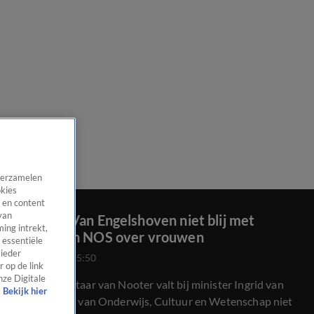
 verzamelen
okies
 en content
van
Minister Van Engelshoven niet blij met
ing intrekt,
uitspraken NOS over vrouwen
 essentiële
 ieder
24 juli 2020, 15:50
 op de link
nze Digitale
Het commentaar van Nooter valt bij minister Ingrid van
Bekijk hier
Engelshoven van Onderwijs, Cultuur en Wetenschap niet